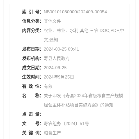
索
引
号：
NB00101080000/202409-00054
信息分类：
其他文件
内容分类：
农业、林业、水利,其他,三农,DOC,PDF,中
文,通知
发布日期：
2024-09-25 09:41
发布机构：
寿县人民政府
成文日期：
2024-09-25
生效时间：
2024年9月25日
有
效
性：
有效
名
称：
关于印发《寿县2024年省级粮食生产规模
经营主体补贴项目实施方案》的通知
点
击
量：
文
号：
寿农组办〔2024〕51号
关
键
词：
粮食生产