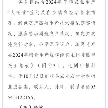
各乡镇结合
年午季农业生产
2024
大托管
签约及在乡镇农经站备案情
“
”
况、绿色高产高效生产技术措施落实情
况、服务带动周边农户情况，确定拟实
施奖补对象，公示无异议后，填写《寿
县
年粮食生产规模经营主体补贴申
2024
报汇总表》（附件
），连同申报材
3
料，于
月
日前报县农业农村局种植
10
15
业股备案，联系人：孙路，联系电话
05
。
54-3122156
（三）验收