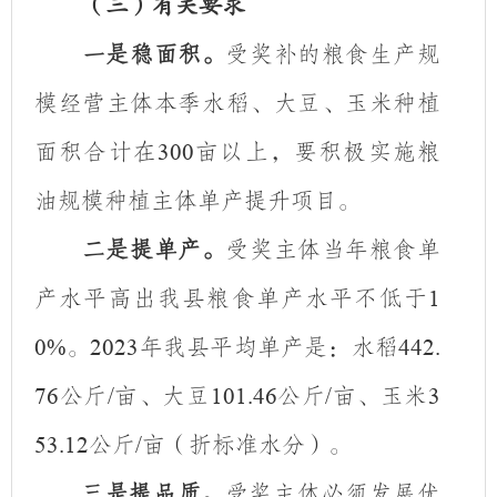
（三）有关要求
一是稳面积。
受奖补的粮食生产规
模经营主体本季水稻、大豆、玉米种植
面积合计在
亩以上，
要
积极实施粮
300
油规模种植主体单产提升项目。
二是提单产。
受奖主体当年粮食单
产水平高出我县粮食单产水平不低于
1
。
年我县平均单产是：水稻
0%
2023
442.
公斤
亩、大豆
公斤
亩、玉米
76
/
101.46
/
3
公斤
亩（折标准水分）。
53.12
/
三是提品质。
受奖主体必须发展优