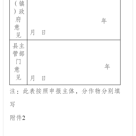
（镇
）政
府
年
意
月
日
见
县主
管部
门
年
意
见
月
日
注：此表按照申报主体，分作物分别填
写
附件
2