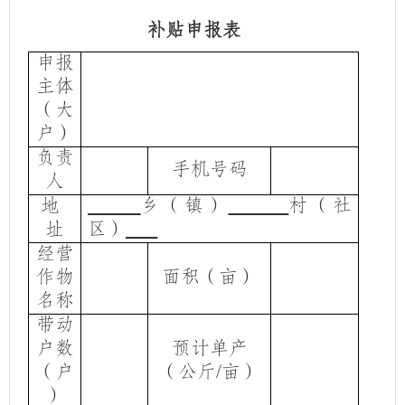
补贴申报表
申报
主体
（大
户）
负责
手机号码
人
地
乡（镇）
村（社
址
区）
经营
作物
面积（亩）
名称
带动
户数
预计单产
（户
（公斤
亩）
/
）