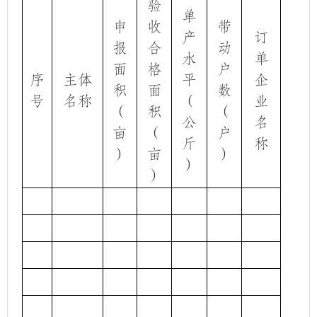
验
单
申
收
带
产
订
报
合
动
水
单
面
格
户
序
主体
平
企
积
面
数
号
名称
（
业
（
积
（
公
名
亩
（
户
斤
称
）
亩
）
）
）