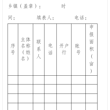
乡镇（盖章）：
时
间：
填表人：
电话：
申
报
主体
联
面
电
序
名称
开户
账
系
积
号
（姓
行
号
话
人
（
名）
亩
）