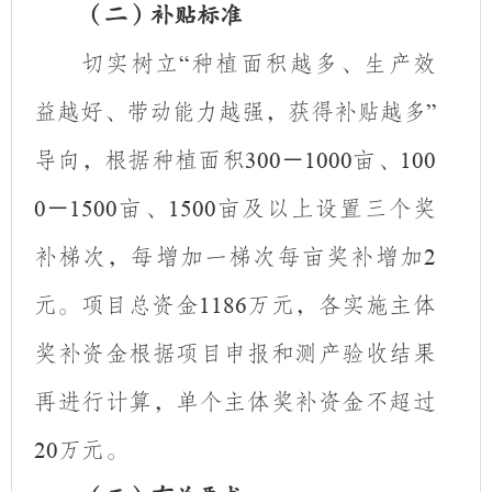
（二）补贴标准
切实树立
种植面积越多、生产效
“
益越好、带动能力越强，获得补贴越多
”
导向，根据种植面积
－
亩、
300
1000
100
－
亩、
亩及以上设置三个奖
0
1500
1500
补梯次，
每增加一梯次每亩奖补增加
2
元
。
项目总资金
万元，
各实施主体
1186
奖补资金根据项目申报和测产验收结果
再进行计算，单个主体奖补资金不超过
万元。
20