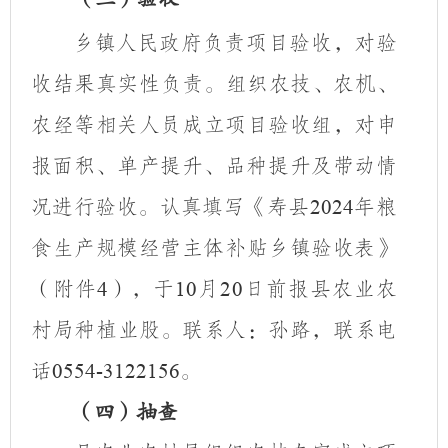
乡镇人民政府负责项目验收，对验
收结果真实性负责。组
织农技、农机、
农经等相关人员成立项目验收组，对申
报面积
、单产提升、品种提升及带动情
况进行验收。认真填写《寿县
年粮
2024
食生产规模经营主体补贴乡镇验收表》
（附件
），于
月
日前报县农业农
4
10
20
村局种植业股。
联系人：孙路，联系电
话
。
0554-3122156
（四）抽查