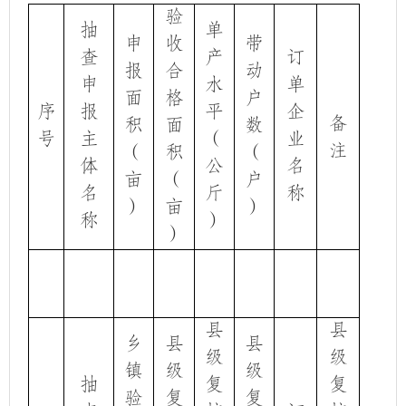
验
抽
单
申
收
带
查
产
订
报
合
动
申
水
单
面
格
户
序
报
平
企
备
积
面
数
号
主
（
业
注
（
积
（
体
公
名
亩
（
户
名
斤
称
）
亩
）
称
）
）
县
县
乡
县
县
级
级
镇
级
级
抽
复
复
验
复
复