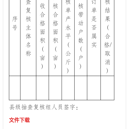
查
核
订
核
收
核
核
复
单
单
结
合
合
带
序
核
产
是
果
格
格
动
号
主
水
否
（
面
面
户
体
平
属
合
积
积
数
名
（
实
格
/
（
（
（
称
公
取
亩
亩
户
斤
消
）
）
）
）
）
县级抽查复核组人员签字：
文件下载