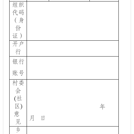
组织
代码
（身
份
证）
开户
行
银行
账号
村委
会
社
(
区
)
年
意
月
日
见
乡