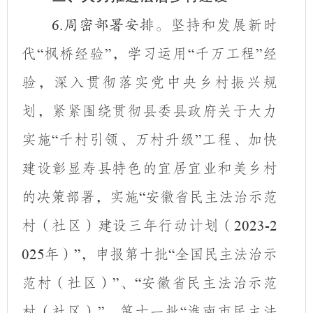
坚持和发展新时
6.
周密部署安排。
代
枫桥经验
，学习运用
千万工程
经
“
”
“
”
验，深入贯彻落实党中央乡村振兴规
划，紧紧围绕贯彻县委县政府关于大力
实施
千村引领、万村升级
工程、加快
“
”
建设彰显寿县特色的宜居宜业和美乡村
的决策部署，实施
安徽省民主法治示范
“
村（社区）建设三年行动计划（
2023-2
年）
，申报第十批
全国民主法治示
025
”
“
范村（社区）
、
安徽省民主法治示范
”
“
村（社区）
，第十一批
淮南市民主法
”
“