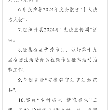
申报推荐
年度安徽省
十大法
6.
2024
“
治人物
。
”
组织开展
年
宪法宣传周
活
7.
2024
“
”
动。
征集全县优秀作品，做好第十九
8.
届全国法治动漫微视频作品征集活动推
荐工作。
争创首批
安徽省守法普法示范
9.
“
县
。
”
实施
乡村振兴 精准普法
工
10.
“
”