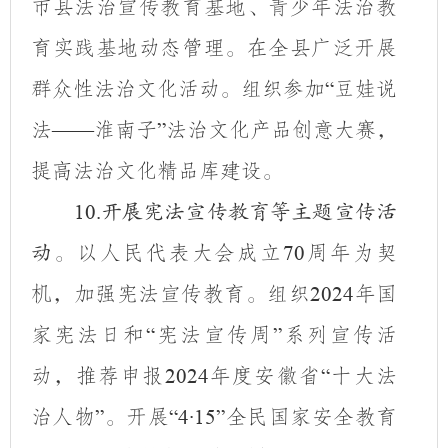
市县法治宣传教育基地、青少年法治教
育实践基地动态管理。在全县广泛开展
群众性法治文化活动。组织参加
豆娃说
“
法
淮南子
法治文化产品创意大赛，
——
”
提高法治文化精品库建设。
10.
开展宪法宣传教育等主题宣传活
以人民代表大会成立
周年为契
动。
70
机，加强宪法宣传教育。组织
年国
2024
家宪法日和
宪法宣传周
系列宣传活
“
”
动，推荐申报
年度安徽省
十大法
2024
“
治人物
。开展
全民国家安全教育
”
“4·15”