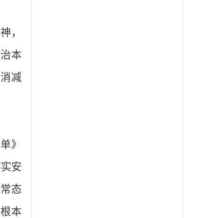
精神，
在治本
力消减
清单》
落实安
要常态
、根本