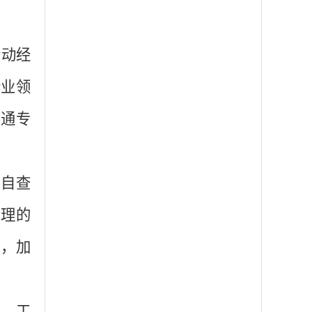
行动经
行业领
通专
患自查
治理的
患，加
品、工