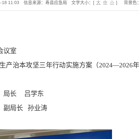
18 11:03
信息来源：寿县应急局
文字大小：[
大
中
小
]
背景色
0
会议室
生产治本攻坚三年行动实施方案（
2024
—
2026
、局长
吕学东
、副局长
孙业涛