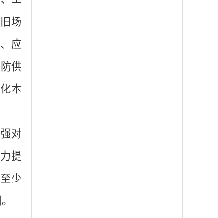
老旧场
底、应
消防供
强化本
加强对
力提
年至少
制。