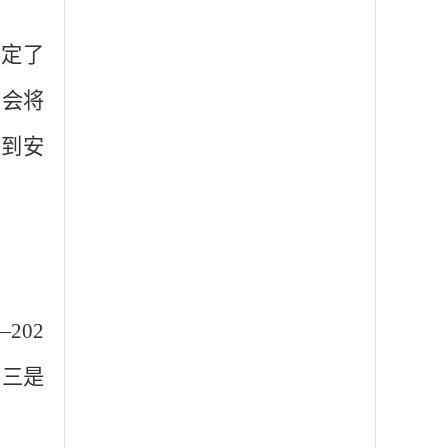
制定了
布会将
与到安
—
202
，三是