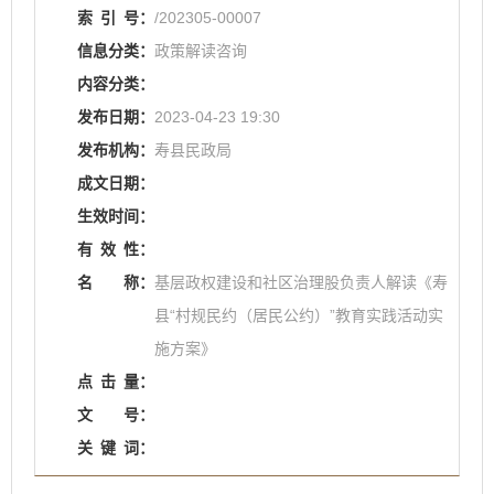
索
引
号：
/202305-00007
信息分类：
政策解读咨询
内容分类：
发布日期：
2023-04-23 19:30
发布机构：
寿县民政局
成文日期：
生效时间：
有
效
性：
名
称：
基层政权建设和社区治理股负责人解读《寿
县“村规民约（居民公约）”教育实践活动实
施方案》
点
击
量：
文
号：
关
键
词：