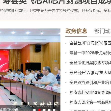
寿县英飞芯AI芯片封测项目成
签约仪式顺利举行。县委书记孙奇志主持签约仪式，县领导刘猛、吴标
政务信息
部门动
全县台风“白海豚”防范
寿县一中2026年优秀
全县深化扫黑除恶专项
寿县召开“六张网”重大
全县双招双引和产业培
孙奇志赴安丰镇督导调
孙奇志调度第一招商队
8月份县直部门领导干
展集中调研