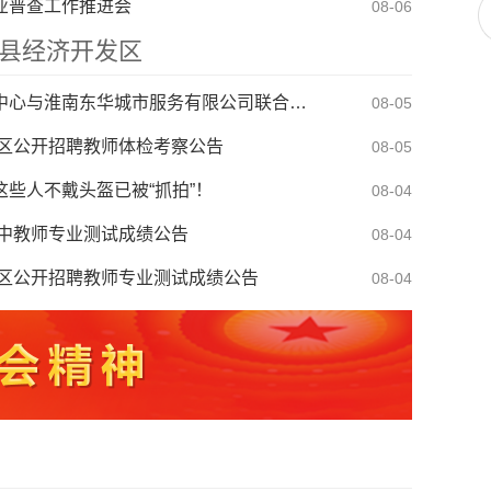
业普查工作推进会
08-06
于启动防汛防台风四级应急响应的通知
08-08
县经济开发区
电梯处置（二次）谈判公告
08-07
寿县机关事务管理服务中心与淮南东华城市服务有限公司联合公开招聘物业服务工作人员公告
08-05
校区公开招聘教师体检考察公告
08-05
这些人不戴头盔已被“抓拍”！
08-04
高中教师专业测试成绩公告
08-04
校区公开招聘教师专业测试成绩公告
08-04
届青歌赛决赛公告
08-03
淮南王墓景点门票听证会有关事项公告
08-03
部接访安排表
07-31
于启动防汛防台风四级应急响应的通知
08-08