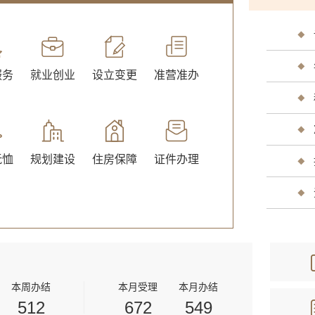
服务
就业创业
设立变更
准营准办
交通出行
旅游观
抚恤
规划建设
住房保障
证件办理
公用事业
医疗卫
本周办结
本月受理
本月办结
512
672
549