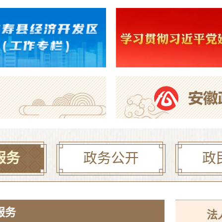
寿县中医院康复楼外加
2026年寿县一中新桥
【曝光·第104期】寿县
服务
政务公开
政
服务
法