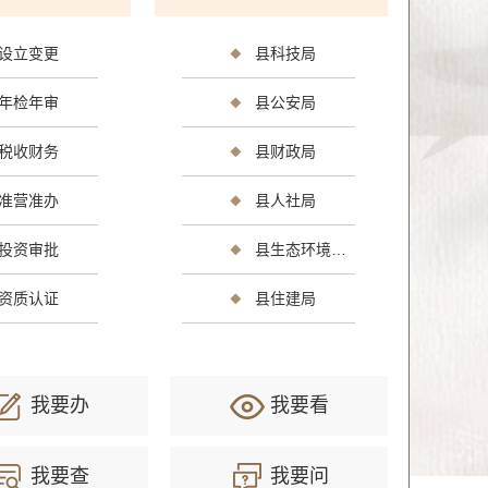
设立变更
县科技局
年检年审
县公安局
光
消费维权
公共安全
司法公证
环保绿化
文化体
税收财务
县财政局
准营准办
县人社局
生
社会保障（社会保险、社会救助）
其他
投资审批
县生态环境分局
资质认证
县住建局
我要办
我要看
我要查
我要问