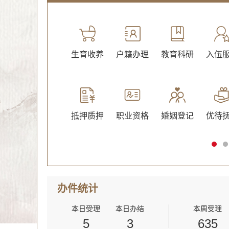
绿化
文化体育
生育收养
户籍办理
教育科研
入伍
抵押质押
职业资格
婚姻登记
优待
办件
统计
本日受理
本日办结
本周受理
5
3
635