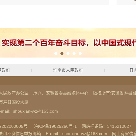
民政府
淮南市人民政府
县
人民政府办公室
承办：安徽省寿县融媒体中心
版权所有:安徽省寿县
市寿县国投大厦
-mail：shouxian-wz@163.com
202000005号
皖ICP备19025266号-1
网站标识码：3415210027
法和不良信息举报邮箱
E-mail：shouxian-wz@163.com
网上有害信