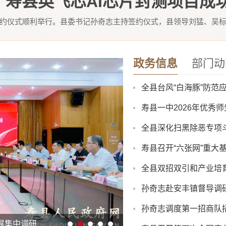
寿县英飞芯AI芯片封测项目成
签约仪式顺利举行。县委书记孙奇志主持签约仪式，县领导刘猛、吴标
政务信息
部门动
全县台风“白海豚”防范
寿县一中2026年优秀
全县深化扫黑除恶专项
寿县召开“六张网”重大
全县双招双引和产业培
孙奇志赴安丰镇督导调
孙奇志调度第一招商队
8月份县直部门领导干
展集中调研