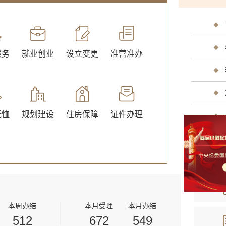
服务
就业创业
设立变更
准营准办
交通出行
旅游观
抚恤
规划建设
住房保障
证件办理
公用事业
医疗卫
本周办结
本月受理
本月办结
512
672
549