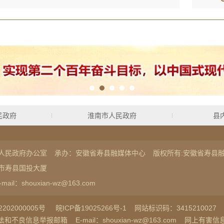
民政府
淮南市人民政府
县
人民政府办公室
承办：安徽省寿县融媒体中心
版权所有:安徽省寿县
市寿县国投大厦
-mail：shouxian-wz@163.com
202000005号
皖ICP备19025266号-1
网站标识码：3415210027
法和不良信息举报邮箱
E-mail：shouxian-wz@163.com
网上有害信