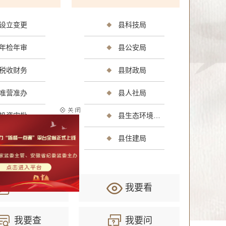
设立变更
县科技局
年检年审
县公安局
光
消费维权
公共安全
司法公证
环保绿化
文化体
税收财务
县财政局
准营准办
县人社局
生
社会保障（社会保险、社会救助）
其他
投资审批
县生态环境分局
资质认证
县住建局
我要办
我要看
我要查
我要问