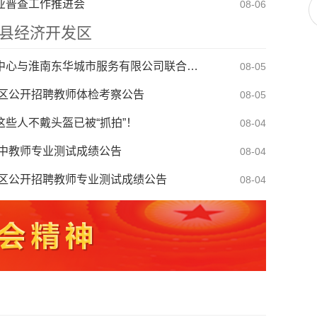
业普查工作推进会
08-06
于启动防汛防台风四级应急响应的通知
08-08
县经济开发区
电梯处置（二次）谈判公告
08-07
寿县机关事务管理服务中心与淮南东华城市服务有限公司联合公开招聘物业服务工作人员公告
08-05
校区公开招聘教师体检考察公告
08-05
这些人不戴头盔已被“抓拍”！
08-04
高中教师专业测试成绩公告
08-04
校区公开招聘教师专业测试成绩公告
08-04
届青歌赛决赛公告
08-03
淮南王墓景点门票听证会有关事项公告
08-03
部接访安排表
07-31
于启动防汛防台风四级应急响应的通知
08-08