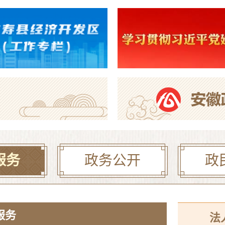
寿县中医院康复楼外加
2026年寿县一中新桥
【曝光·第104期】寿县
服务
政务公开
政
服务
法