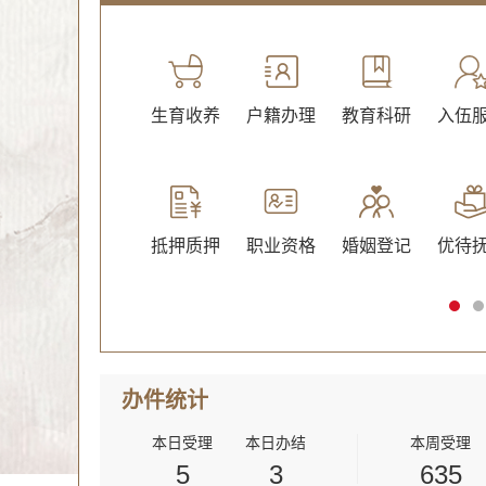
绿化
文化体育
生育收养
户籍办理
教育科研
入伍
抵押质押
职业资格
婚姻登记
优待
办件
统计
本日受理
本日办结
本周受理
5
3
635