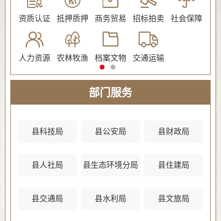
公证
资质认证
抵押质押
商务贸易
招标拍卖
社会保障
民
人力资源
农林牧渔
档案文物
交通运输
法
部门服务
县科技局
县公安局
县财政局
县人社局
县生态环境分局
县住建局
县
县交通局
县水利局
县文旅局