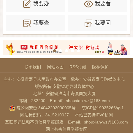
我要办
我要看
我要查
我要问
联系我们
网站地图
RSS订阅
隐私保护
主办：安徽省寿县人民政府办公室
承办：安徽省寿县融媒体中心
版权所有:安徽省寿县融媒体中心
地址：安徽省淮南市寿县国投大厦
邮编：232200
E-mail：shouxian-wz@163.com
皖公网安备 34042202000005号
皖ICP备19025266号-1
网站标识码：3415210027
本站已支持IPV6访问
互联网违法和不良信息举报邮箱
E-mail：shouxian-wz@163.com
网上有害信息举报专区