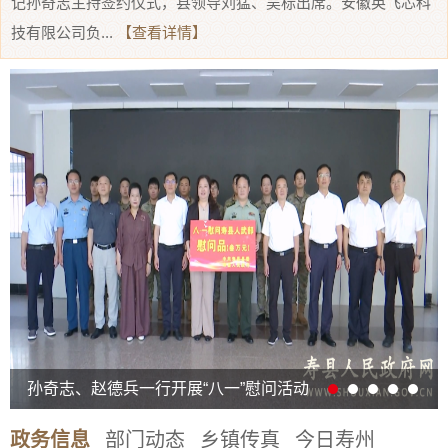
记孙奇志主持签约仪式，县领导刘猛、吴标出席。安徽英飞芯科
技有限公司负...
【查看详情】
孙奇志、赵德兵一行开展“八一”慰问活动
政务信息
部门动态
乡镇传真
今日寿州