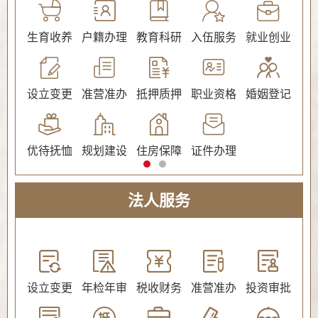
公证
生育收养
户籍办理
教育科研
入伍服务
就业创业
交
社会保障（社会保险、社会救助）
设立变更
准营准办
抵押质押
职业资格
婚姻登记
环
优待抚恤
规划建设
住房保障
证件办理
法人服务
教育
设立变更
年检年审
税收财务
准营准办
投资审批
环