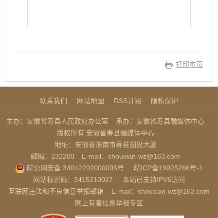
打印本页
联系我们
网站地图
RSS订阅
隐私保护
主办：安徽省寿县人民政府办公室
承办：安徽省寿县融媒体中心
版权所有:安徽省寿县融媒体中心
地址：安徽省淮南市寿县国投大厦
邮编：232200
E-mail：shouxian-wz@163.com
皖公网安备 34042202000005号
皖ICP备19025266号-1
网站标识码：3415210027
本站已支持IPV6访问
互联网违法和不良信息举报邮箱
E-mail：shouxian-wz@163.com
网上有害信息举报专区