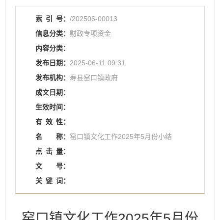
索
引
号：
/202506-00013
信息分类：
财政专项资金
内容分类：
发布日期：
2025-06-11 09:31
发布机构：
寿县窑口镇政府
成文日期：
生效时间：
有
效
性：
名
称：
窑口镇文化工作2025年5月份小结
点
击
量：
文
号：
关
键
词：
窑口镇文化工作2025年5月份