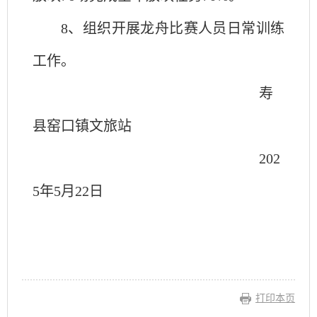
8、
组织开展龙舟比赛人员日常训练
工作。
寿
县窑口镇文旅站
202
5
年
5
月
22
日
打印本页