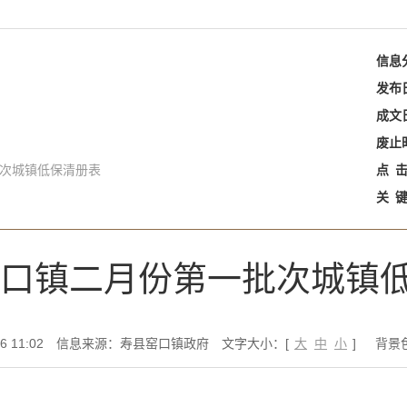
信息
发布
成文
废止
批次城镇低保清册表
点
关
年窑口镇二月份第一批次城镇
 11:02
信息来源：寿县窑口镇政府
文字大小：[
大
中
小
]
背景