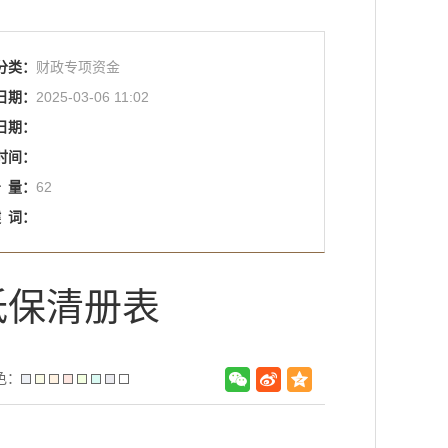
分类：
财政专项资金
日期：
2025-03-06 11:02
日期：
时间：
击
量：
62
键
词：
低保清册表
色：