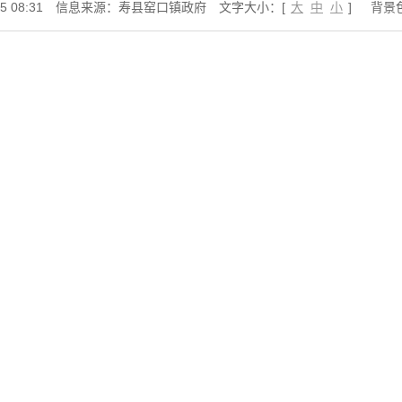
 08:31
信息来源：寿县窑口镇政府
文字大小：[
大
中
小
]
背景