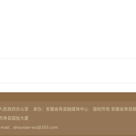
人民政府办公室
承办：安徽省寿县融媒体中心
版权所有:安徽省寿县
市寿县国投大厦
-mail：shouxian-wz@163.com