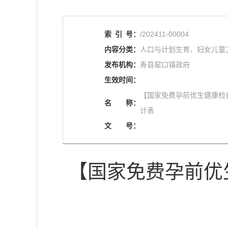
索
引
号：
/202411-00004
内容分类：
人口与计划生育、妇女儿童
发布机构：
寿县窑口镇政府
生效时间：
【国家免费孕前优生健康检查
名
称：
计表
文
号：
【国家免费孕前优生