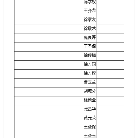
陈学权
王齐龙
徐家友
徐敬术
庞良芹
王圣保
徐传梅
徐方国
徐方模
曹玉兰
胡城芬
徐德全
张昌华
黄元荣
王圣保
王圣玉