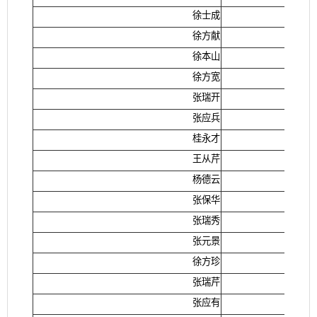
徐士成
徐方献
徐本山
徐方宽
张瑞开
张应兵
桂永才
王从芹
杨德云
张保华
张瑞秀
张元景
徐方珍
张瑞芹
张应有