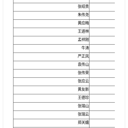
张绍贵
朱传尧
黄应梅
王道林
孟祥刚
牛涛
严正凤
袁传山
张传荣
张应云
黄友新
王德珍
张瑞山
张瑞云
郑关娥