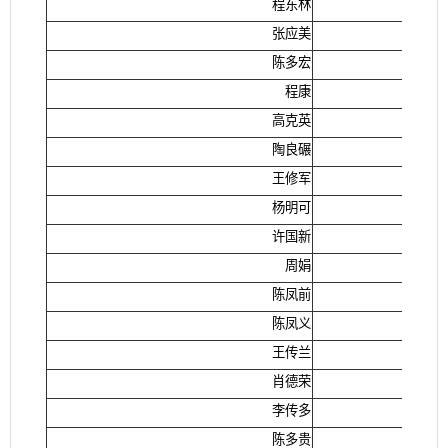
程东林
张应美
陈多宏
程康
高克英
陶良碾
王修军
杨明可
许国新
周娟
陈凤前
陈凤义
王传兰
肖德荣
李传多
陈多贵