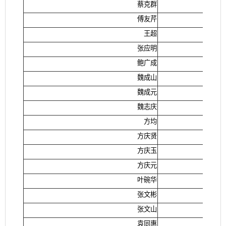
蔡克群
傅友芹
王超
张应明
鲍广成
魏成山
魏成元
魏志庆
方均
方庆贤
方庆玉
方庆元
叶碗华
张文彬
张文山
袁同惠