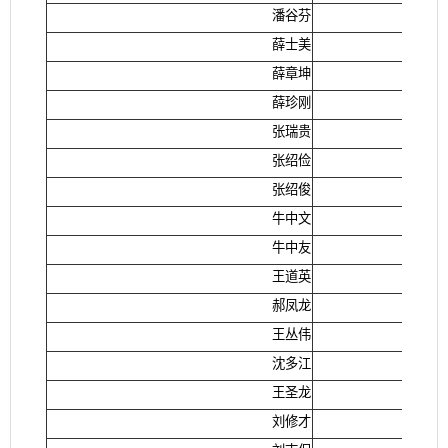
潘谷芬
薛士美
薛章坤
薛珍刚
张瑞贵
张绍俭
张绍俊
牛中文
牛中友
王道英
郝凤龙
王丛伟
沈多江
王圣龙
刘修才