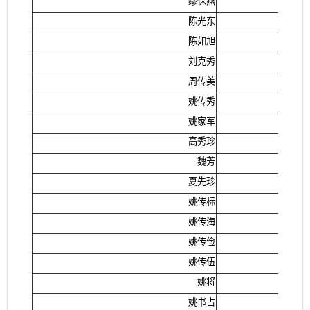
缪保燕
陈光东
陈如旭
刘克秀
周传美
姚传秀
姚家军
高秀珍
魏芳
夏先珍
姚传标
姚传海
姚传俭
姚传伍
姚将
姚书占