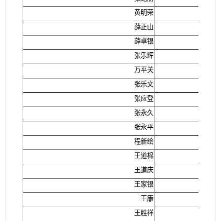
黄明荣
薛正山
薛卓银
张乐辉
万平关
张乐文
张应登
张永久
张永平
程新绘
王道棉
王道庆
王家银
王康
王胜祥