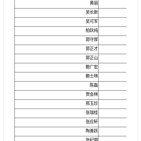
黄丽
吴长新
吴可军
柏跃纯
郭守厚
郭正才
郭正山
鲍广宏
鲍士林
陈磊
贺会林
邢玉珍
张瑞桂
张应轩
陶善跃
张纪朋