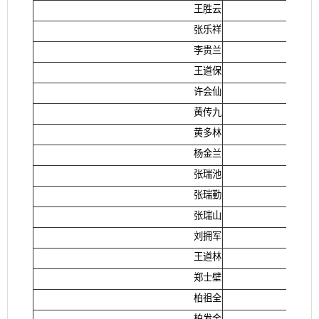
王胜云
张乐祥
李贵兰
王道保
许会仙
黄传九
黄多林
杨金兰
张瑞池
张瑞勤
张瑞山
刘拥军
王道林
郑士壁
柏祖全
柏发金