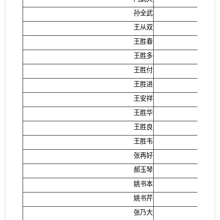
孙全武
王从双
王胜春
王胜多
王胜付
王胜进
王安祥
王胜华
王胜良
王胜韦
张再好
郝玉琴
姚书本
姚书芹
张乃大