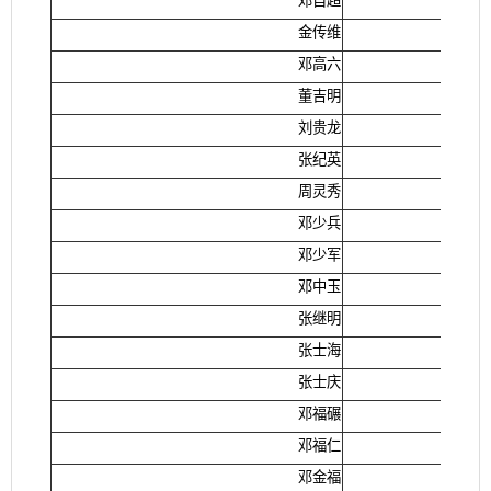
邓自超
金传维
邓高六
董吉明
刘贵龙
张纪英
周灵秀
邓少兵
邓少军
邓中玉
张继明
张士海
张士庆
邓福碾
邓福仁
邓金福