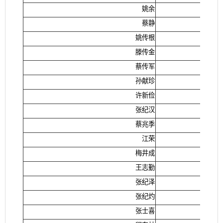
姚余
蔡静
姚传根
滕传金
蔡传军
孙献珍
许新俭
张纪汉
蔡兆季
江荣
梅井成
王志勤
张纪泽
张纪灼
张士喜