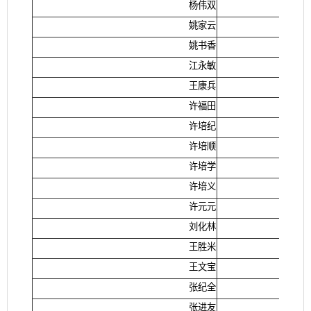
杨伟双
姚家云
姚书香
江永敏
王康兵
许福田
许培纪
许培顺
许培学
许培义
许元元
刘化林
王胜米
王文宝
张纪全
张进友