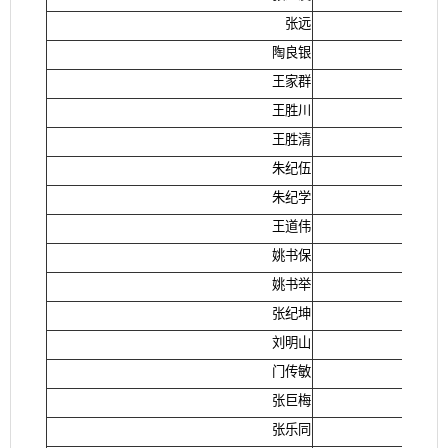
张远
陶良银
王家群
王胜川
王胜清
朱纪伍
朱纪学
王道伟
姚书保
姚书举
张纪坤
刘明山
门传敏
张巨梅
张乐同