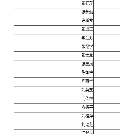
张罗芹
张永勤
许新龙
张进玉
李兰芳
张纪学
张士龙
张应凤
陈如柱
陈西学
刘英芝
门传林
俞德平
刘桂萍
刘瑞芝
门武夫