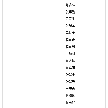
陈多林
张华勤
黄元生
张瑞美
吴长奎
程东宏
程东利
魏刘
许大培
许幸国
张瑞全
张瑞元
李纪忠
鲁树珍
许玉好