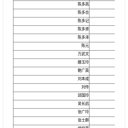
陈多高
陈多合
陈多记
陈多贤
陈多泽
陈元
万武文
滕玉玲
鲍广英
刘本成
刘传
邱国玲
吴长启
张广玲
张士群