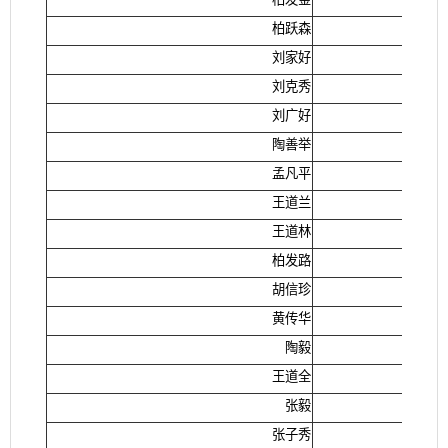
柏跃森
刘家好
刘克秀
刘广好
陶善举
孟凡平
王道兰
王道林
柏发路
胡信珍
黄传华
陶毅
王道全
张毅
张子秀