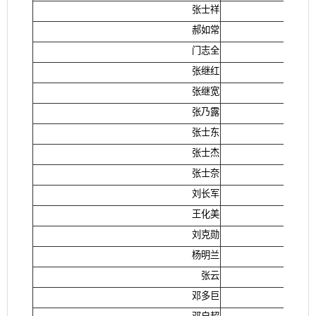
张士祥
郝如常
门志全
张继红
张继宽
张乃露
张士东
张士杰
张士奈
刘长军
王化美
刘克勋
杨明兰
张云
邓多巨