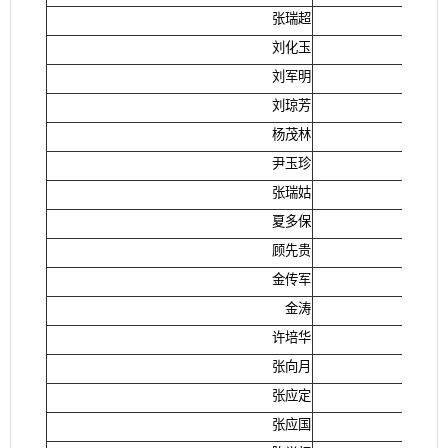
张瑞超
刘化玉
刘军明
刘琼芳
杨茂林
尹玉珍
张瑞姑
夏多保
顾先贵
金传军
金涛
许培华
张向月
张应定
张应国