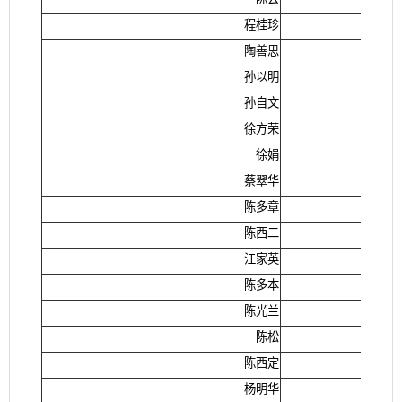
程桂珍
陶善思
孙以明
孙自文
徐方荣
徐娟
蔡翠华
陈多章
陈西二
江家英
陈多本
陈光兰
陈松
陈西定
杨明华