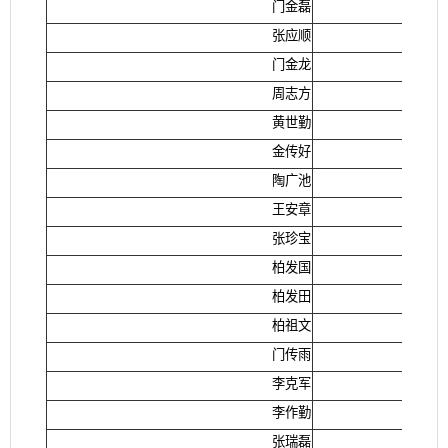
门金磊
张应顺
门金龙
周志方
黄世勤
金传好
陶广池
王安章
张珍宝
柏发国
柏发田
柏祖文
门传雨
李克军
李作勤
张瑞磊