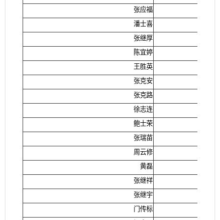
张应福
潘士喜
张继厚
陈宜婷
王胜英
张克安
张克路
徐志连
鲍士荣
张瑞苗
周云修
黄磊
张继祥
张继宇
门传标