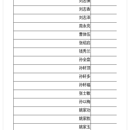
刘志保
刘志香
刘志泽
周永亮
曹体伍
张绍启
钱秀兰
孙全盘
孙轩顶
孙轩多
孙轩福
张士敏
孙以梅
姚家功
姚家胜
姚家玉