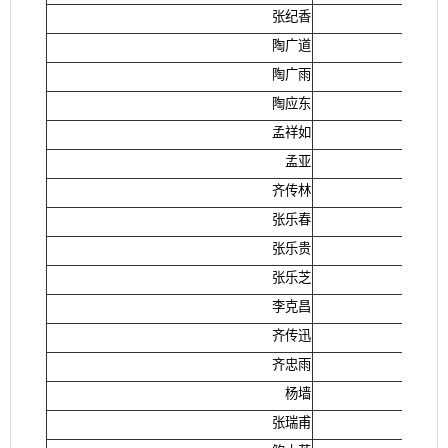
张纪香
陶广道
陶广雨
陶应东
孟祥如
孟亚
齐传林
张乐春
张乐贵
张乐芝
李克昌
齐传迅
齐忠雨
杨墙
张瑞甫