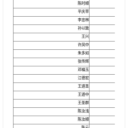
陈时顺
平庆苹
李忠林
孙以致
王兴
许凤中
朱多如
张传辉
邓福玉
江德宏
王道圣
王道中
王圣群
陈汝浅
陈汝顺
陈云