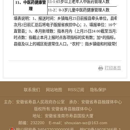
11-1:65岁以上老年人中医药管理人数
11、中医药健康管
理
11-2：0-3岁儿童中医药健康管理人数
填表说明：1、报送时间：乡镇每月
25日前报县牵头单位，县牵
县区每
次月2日前汇总后将电子版报省疾控中心；2、填报单位：16个市和2
直管县；3、本月新增数：指本月内（上月25日24:00截至当月25日2
时点数：指截止本月上报时点各项指标的实有数；加*的指标，截止本月
县级及以上的城区街道常住人口，“农村”：指乡镇级和村级常住人口
打印本页
联系我们
网站地图
RSS订阅
隐私保护
主办：安徽省寿县人民政府办公室
承办：安徽省寿县融媒体中心
版权所有:安徽省寿县融媒体中心
地址：安徽省淮南市寿县国投大厦
邮编：232200
E-mail：shouxian-wz@163.com
皖公网安备 34042202000005号
皖ICP备19025266号-1