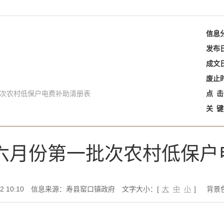
信息
发布
成文
废止
批次农村低保户电费补助清册表
点
击
关
键
镇六月份第一批次农村低保
 10:10
信息来源：寿县窑口镇政府
文字大小：[
大
中
小
]
背景