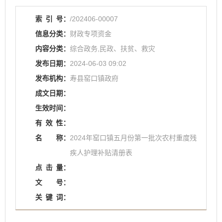
索
引
号：
/202406-00007
信息分类：
财政专项资金
内容分类：
综合政务,民政、扶贫、救灾
发布日期：
2024-06-03 09:02
发布机构：
寿县窑口镇政府
成文日期：
生效时间：
有
效
性：
名
称：
2024年窑口镇五月份第一批次农村重度残
疾人护理补贴清册表
点
击
量：
文
号：
关
键
词：