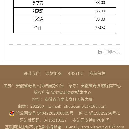
李学青
86.00
刘冠菊
86.00
吕德喜
86.00
合计
27434
打印本页
联系我们
网站地图
RSS订阅
隐私保护
主办：安徽省寿县人民政府办公室
承办：安徽省寿县融媒体中心
版权所有:安徽省寿县融媒体中心
地址：安徽省淮南市寿县国投大厦
邮编：232200
E-mail：shouxian-wz@163.com
皖公网安备 34042202000005号
皖ICP备19025266号-1
网站标识码：3415210027
本站已支持IPV6访问
互联网违法和不良信息举报邮箱
E-mail：shouxian-wz@163.com