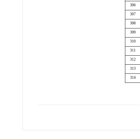
306
307
308
309
310
311
312
313
314