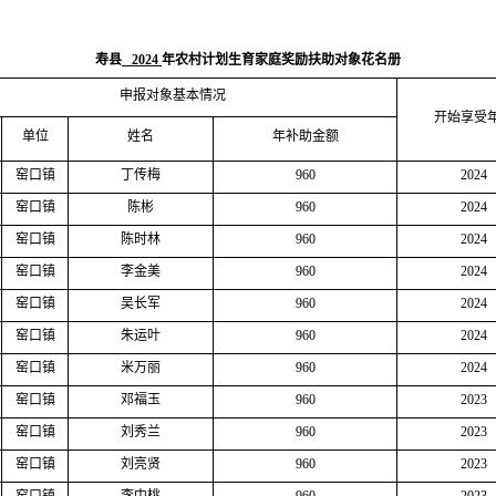
寿县
2024
年农村计划生育家庭奖励扶助对象花名册
申报对象基本情况
开始享受
单位
姓名
年补助金额
窑口镇
丁传梅
960
2024
窑口镇
陈彬
960
2024
窑口镇
陈时林
960
2024
窑口镇
李金美
960
2024
窑口镇
吴长军
960
2024
窑口镇
朱运叶
960
2024
窑口镇
米万丽
960
2024
窑口镇
邓福玉
960
2023
窑口镇
刘秀兰
960
2023
窑口镇
刘亮贤
960
2023