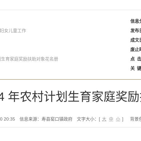
信息
、妇女儿童工作
发布
成文
废止
计划生育家庭奖励扶助对象花名册
点
关
24 年农村计划生育家庭奖
 20:35
信息来源：寿县窑口镇政府
文字大小：[
大
中
小
]
背景