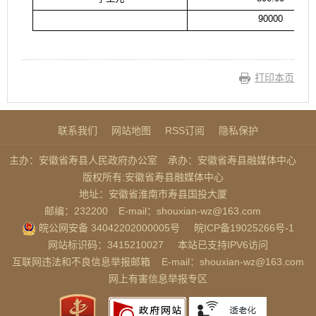
90000
打印本页
联系我们
网站地图
RSS订阅
隐私保护
主办：安徽省寿县人民政府办公室
承办：安徽省寿县融媒体中心
版权所有:安徽省寿县融媒体中心
地址：安徽省淮南市寿县国投大厦
邮编：232200
E-mail：shouxian-wz@163.com
皖公网安备 34042202000005号
皖ICP备19025266号-1
网站标识码：3415210027
本站已支持IPV6访问
互联网违法和不良信息举报邮箱
E-mail：shouxian-wz@163.com
网上有害信息举报专区