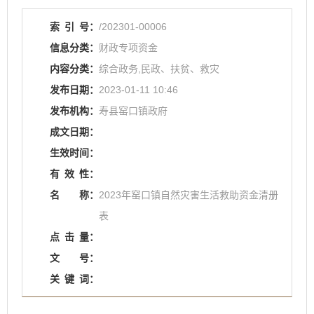
索
引
号：
/202301-00006
信息分类：
财政专项资金
内容分类：
综合政务,民政、扶贫、救灾
发布日期：
2023-01-11 10:46
发布机构：
寿县窑口镇政府
成文日期：
生效时间：
有
效
性：
名
称：
2023年窑口镇自然灾害生活救助资金清册
表
点
击
量：
文
号：
关
键
词：