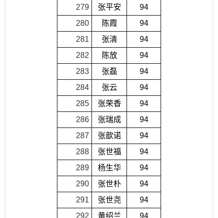
279
张平安
94
280
陈霞
94
281
张清
94
282
陈放
94
283
张磊
94
284
张云
94
285
张荣香
94
286
张瑞成
94
287
张歆诺
94
288
张世福
94
289
杨生华
94
290
张世朴
94
291
张世尧
94
292
黄绍兰
94