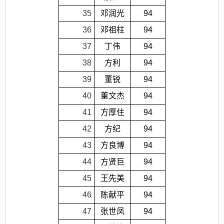
35
邓润光
94
36
邓祖柱
94
37
丁伟
94
38
方利
94
39
董锐
94
40
董文杰
94
41
方厚住
94
42
方纪
94
43
方良博
94
44
方贤巨
94
45
王先美
94
46
陈献平
94
47
张世凤
94