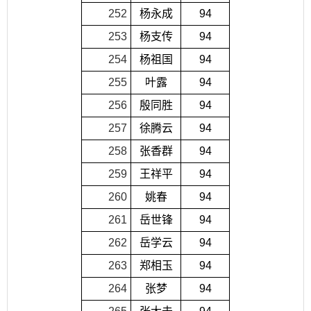
252
杨永成
94
253
杨支传
94
254
杨祖国
94
255
叶露
94
256
殷同胜
94
257
徐腾云
94
258
张香群
94
259
王祥平
94
260
姚春
94
261
岳世锋
94
262
岳学云
94
263
郑相玉
94
264
张梦
94