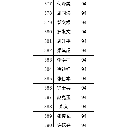
377
何泽美
94
378
周同海
94
379
郭文根
94
380
罗发文
94
周升平
381
94
382
梁其超
94
383
李寿柱
94
384
徐迪红
94
385
张信本
94
386
徐士兵
94
387
赵克玉
94
388
郑义
94
389
张传武
94
390
许瑞好
94