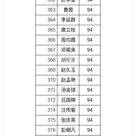
曹霞
363
94
李延群
364
94
唐立枝
365
94
周均霞
366
94
邓祖来
367
94
368
胡伦余
94
369
赵久玉
94
赵孟艳
370
94
371
汤金球
94
372
吕国棉
94
374
汪传菊
94
375
张庆英
94
376
彭细凡
94