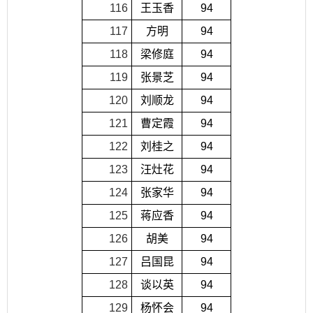
116
王玉香
94
117
方明
94
118
梁修庭
94
119
张景芝
94
120
刘顺龙
94
121
曹定霞
94
122
刘桂之
94
123
汪灶花
94
124
张家华
94
125
蒋应香
94
126
胡美
94
127
吕国昆
94
128
谈以英
94
129
杨怀会
94