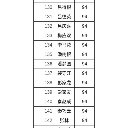
130
吕得根
94
131
吕德英
94
132
吕庆喜
94
133
梅应双
94
134
李马花
94
135
潘树银
94
136
潘梦圆
94
137
裴守江
94
138
彭家龙
94
139
彭家友
94
140
秦赵成
94
141
秦巧云
94
142
张林
94