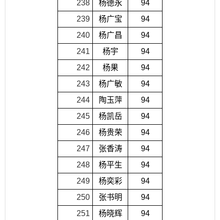
238
杨德永
94
239
杨广宝
94
240
杨广昌
94
241
杨宇
94
242
杨果
94
243
杨广敏
94
244
陶玉萍
94
245
杨凯岳
94
246
杨贵荣
94
247
张香涛
94
248
杨平生
94
249
杨奕彩
94
250
张书明
94
251
杨晓辉
94