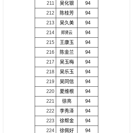
211
吴化银
94
212
陈桂芳
94
213
吴久美
94
214
94
郑贤云
215
王康玉
94
216
陈金兰
94
217
吴玉梅
94
218
吴乐玉
94
219
吴同信
94
220
夏维根
94
221
徐亮
94
222
李秀泽
94
223
徐帮金
94
224
徐佩好
94