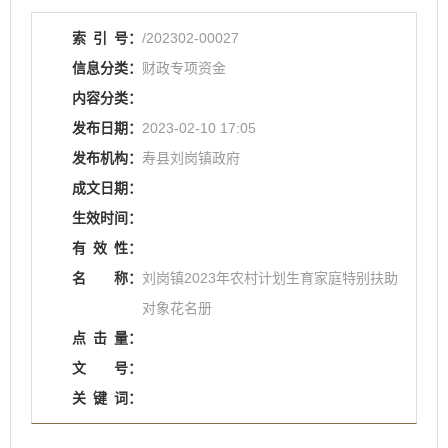
索
引
号：
/202302-00027
信息分类：
财政专项资金
内容分类：
发布日期：
2023-02-10 17:05
发布机构：
寿县刘岗镇政府
成文日期：
生效时间：
有
效
性：
名
称：
刘岗镇2023年农村计划生育家庭特别扶助
对象花名册
点
击
量：
文
号：
关
键
词：