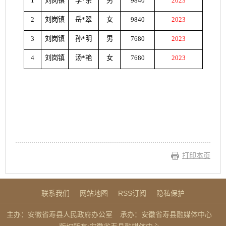
1
刘岗镇
李*余
男
9840
2023
2
刘岗镇
岳*翠
女
9840
2023
3
刘岗镇
孙*明
男
7680
2023
4
刘岗镇
汤*艳
女
7680
2023
打印本页
联系我们
网站地图
RSS订阅
隐私保护
主办：安徽省寿县人民政府办公室
承办：安徽省寿县融媒体中心