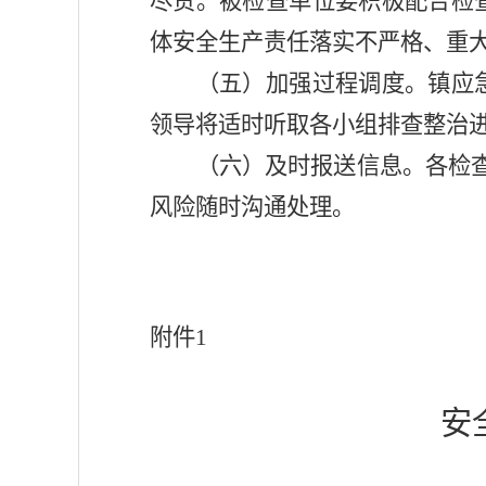
尽责。被检查单位要积极配合检
体
安全生产责任落实不严格、重
（五）加强过程调度。
镇
应
领导
将适时听取
各小组
排查整治
（六）及时报送信息。
各
检
风险随时沟通处理。
附件
1
安