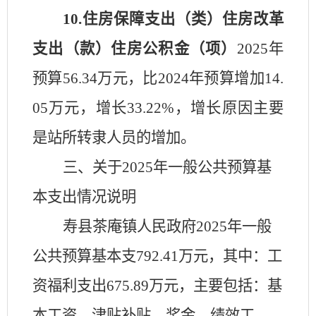
10.
住房保障支出（类）住房改革
支出（款）住房公积金（项）
2025
年
预算
56.34
万元，比
2024
年预算
增加
14.
05
万元，
增长
33.22
%，
增长
原因主要
是
站所转隶人员的增加
。
三、关于
2025
年一般公共预算基
本支出情况说明
寿县
茶庵镇人民政府
2025
年一般
公共预算基本支
792.41
万元，其中：工
资福利支出
675.89
万元，主要包括：基
本工资、津贴补贴、奖金、绩效工