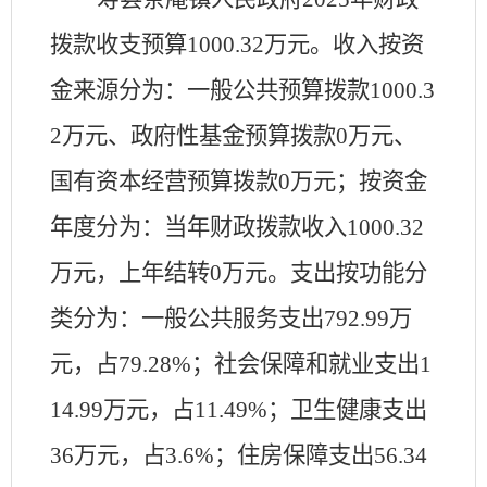
拨款收支预算
1000.32
万元。收入按资
金来源分为：一般公共预算拨款
1000.3
2
万元、政府性基金预算拨款
0
万元、
国有资本经营预算拨款
0
万元；按资金
年度分为：当年财政拨款收入
1000.32
万元，上年结转
0
万元。支出按功能分
类分为：一般公共服务支出
792.99
万
元，占
79.28
%；社会保障和就业支出
1
14.99
万元，占
11.49
%；卫生健康支出
36
万元，占
3.6
%；住房保障支出
56.34