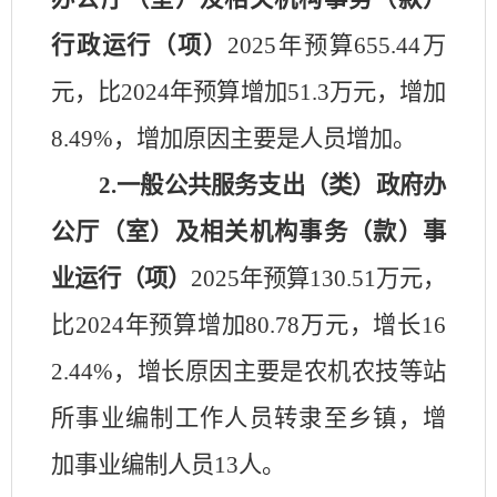
行政运行（项）
2025
年预算
655.44
万
元，比
2024
年预算
增加
51.3
万元，
增加
8.49%
，
增加
原因主要是
人员增加
。
2
.
一般公共服务支出（类）政府办
公厅（室）及相关机构事务（款）
事
业运行（项）
2025
年预算
130.51
万元，
比
2024
年预算
增加
80.78
万元，
增长
16
2.44
%，
增长
原因主要是
农机农技等站
所事业编制工作人员转隶至乡镇，增
加事业编制人员
13人。