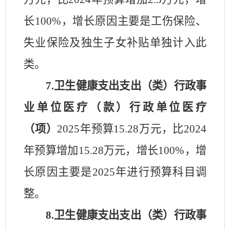
长
100
%，
增长
原因主要是
工伤保险、
失业保险及独生子女补贴单独计入此
类
。
7.卫生健康支出支出
（类）行政事
业单位医疗（款）行政单位医疗
（项）
2025
年预算
15.28
万元，比
2024
年预算
增加
15.28
万元，
增长
100
%，
增
长
原因主要是
2025年进行预算科目调
整
。
8.卫生健康支出支出
（类）行政事