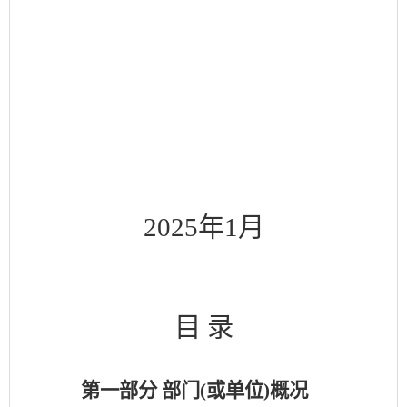
2025
年
1月
目
录
第一部分
部门
(或单位)概况