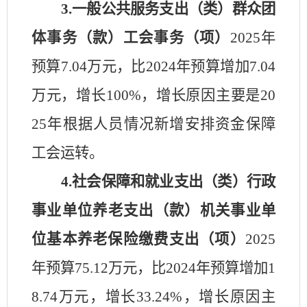
3.一般公共服务支出
（类）
群众团
体事务
（款）
工会事务
（项）
2025
年
预算
7.04
万元，比
2024
年预算
增加
7.04
万元，
增长
100
%，
增长
原因主要是
20
25年根据人员情况新增安排资金保障
工会运转
。
4.社会保障和就业支出
（类）行政
事业单位养老支出（款）机关事业单
位基本养老保险缴费支出（项）
2025
年预算
75.12
万元，比
2024
年预算
增加
1
8.74
万元，
增长
33.24
%，
增长
原因主