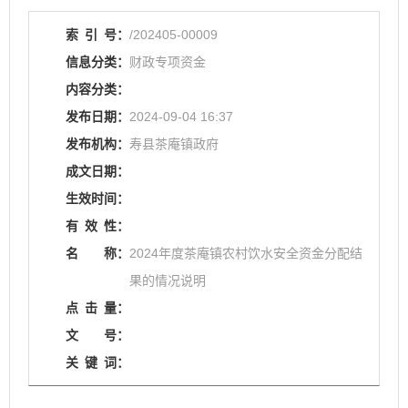
索
引
号：
/202405-00009
信息分类：
财政专项资金
内容分类：
发布日期：
2024-09-04 16:37
发布机构：
寿县茶庵镇政府
成文日期：
生效时间：
有
效
性：
名
称：
2024年度茶庵镇农村饮水安全资金分配结
果的情况说明
点
击
量：
文
号：
关
键
词：