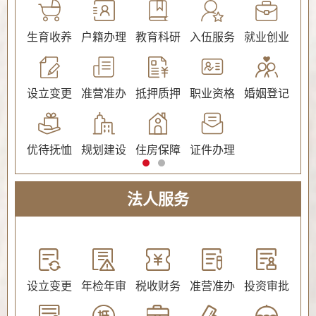
公证
生育收养
户籍办理
教育科研
入伍服务
就业创业
交
社会保障（社会保险、社会救助）
设立变更
准营准办
抵押质押
职业资格
婚姻登记
环
优待抚恤
规划建设
住房保障
证件办理
法人服务
教育
设立变更
年检年审
税收财务
准营准办
投资审批
环