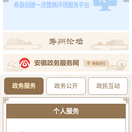
【曝光·第104期】寿县这些人不戴头盔已被“抓拍”！
08-04
政务服务
政务公开
政民互动
个人服务