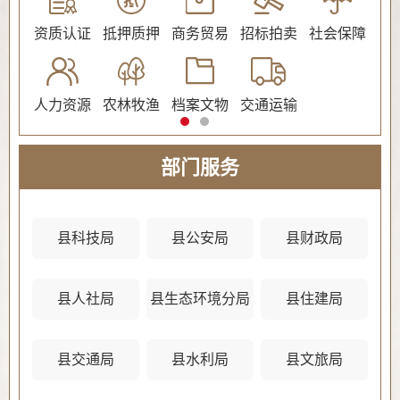
公证
资质认证
抵押质押
商务贸易
招标拍卖
社会保障
民
人力资源
农林牧渔
档案文物
交通运输
法
部门服务
县科技局
县公安局
县财政局
县人社局
县生态环境分局
县住建局
县
县交通局
县水利局
县文旅局