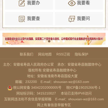
我要办
我要看
我要查
我要问
联系我们
网站地图
RSS订阅
隐私保护
主办：安徽省寿县人民政府办公室
承办：安徽省寿县融媒体中心
版权所有:安徽省寿县融媒体中心
地址：安徽省淮南市寿县国投大厦
邮编：232200
E-mail：shouxian-wz@163.com
皖公网安备 34042202000005号
皖ICP备19025266号-1
网站标识码：3415210027
本站已支持IPV6访问
互联网违法和不良信息举报邮箱
E-mail：shouxian-wz@163.com
网上有害信息举报专区