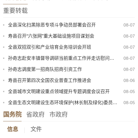
重要转载
全县深化扫黑除恶专项斗争动员部署会召开
08-07
寿县召开“六张网”重大基础设施项目谋划会
08-07
全县双招双引和产业培育业务培训会开班
08-07
孙奇志赴安丰镇督导调研当前重点工作并走访慰问特困家庭
08-07
孙奇志调度第一招商队招商引资工作
08-07
寿县召开第四次全国农业普查工作推进会
08-06
全县城市文明建设重点领域提升专题调度会议召开
08-05
全县生态文明建设生态环境保护(林长制及绿化)委员会2026年第二次会议召开
08-05
8月份县直部门领导干部接访安排表
07-31
国务院
省政府
市政府
寿县防汛抗旱指挥部关于启动防汛防台风四级应急响应的通知
08-08
信息
文件
寿县中医院康复楼外加电梯处置（二次）谈判公告
08-07