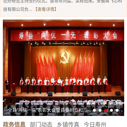
记孙奇志主持签约仪式，县领导刘猛、吴标出席。安徽英飞芯科
技有限公司负...
【查看详情】
全县“两优一先”表彰大会暨县委树立和践行正确政绩观学习教育专题党课报告会举行
政务信息
部门动态
乡镇传真
今日寿州