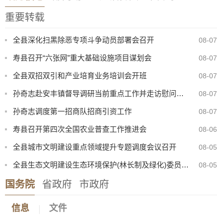
重要转载
全县深化扫黑除恶专项斗争动员部署会召开
08-07
寿县召开“六张网”重大基础设施项目谋划会
08-07
全县双招双引和产业培育业务培训会开班
08-07
孙奇志赴安丰镇督导调研当前重点工作并走访慰问特困家庭
08-07
孙奇志调度第一招商队招商引资工作
08-07
寿县召开第四次全国农业普查工作推进会
08-06
八月卫生防病提示：酷暑炎夏，筑牢健康防线
07-31
全县城市文明建设重点领域提升专题调度会议召开
08-05
寿县中医院康复楼外加电梯处置（二次）谈判公告
08-07
全县生态文明建设生态环境保护(林长制及绿化)委员会2026年第二次会议召开
08-05
寿县机关事务管理服务中心与淮南东华城市服务有限公司联合公开招聘物业服务工作人员公告
08-05
国务院
省政府
市政府
2026年寿县一中新桥校区公开招聘教师体检考察公告
08-05
信息
文件
【曝光·第104期】寿县这些人不戴头盔已被“抓拍”！
08-04