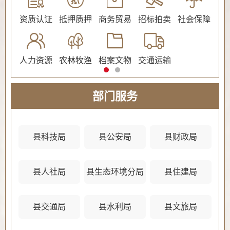
公证
资质认证
抵押质押
商务贸易
招标拍卖
社会保障
民
人力资源
农林牧渔
档案文物
交通运输
法
部门服务
县科技局
县公安局
县财政局
县人社局
县生态环境分局
县住建局
县
县交通局
县水利局
县文旅局