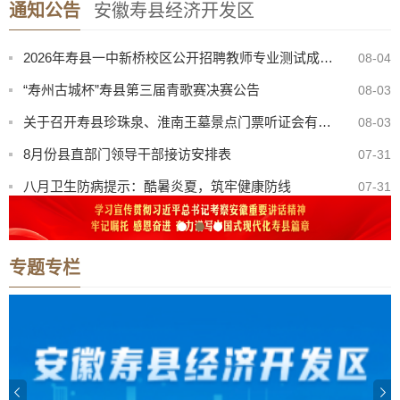
通知公告
安徽寿县经济开发区
2026年寿县公开选调高中教师专业测试成绩公告
08-04
2026年寿县一中新桥校区公开招聘教师专业测试成绩公告
08-04
“寿州古城杯”寿县第三届青歌赛决赛公告
08-03
关于召开寿县珍珠泉、淮南王墓景点门票听证会有关事项公告
08-03
8月份县直部门领导干部接访安排表
07-31
八月卫生防病提示：酷暑炎夏，筑牢健康防线
07-31
寿县中医院康复楼外加电梯处置（二次）谈判公告
08-07
寿县机关事务管理服务中心与淮南东华城市服务有限公司联合公开招聘物业服务工作人员公告
08-05
专题专栏
2026年寿县一中新桥校区公开招聘教师体检考察公告
08-05
【曝光·第104期】寿县这些人不戴头盔已被“抓拍”！
08-04
2026年寿县公开选调高中教师专业测试成绩公告
08-04