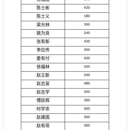
陈士彬
420
陈士义
180
梁允林
300
姚为良
240
张有新
420
李应传
300
姜有付
420
徐福林
420
赵立新
240
赵志苗
480
赵志学
300
傅跃辉
360
时学忠
300
赵建国
300
赵有现
360