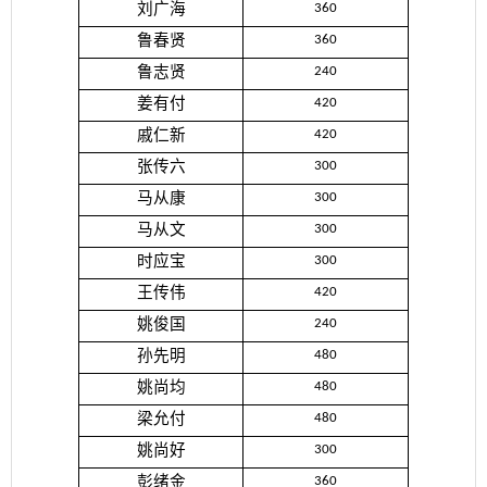
刘广海
360
鲁春贤
360
鲁志贤
240
姜有付
420
戚仁新
420
张传六
300
马从康
300
马从文
300
时应宝
300
王传伟
420
姚俊国
240
孙先明
480
姚尚均
480
梁允付
480
姚尚好
300
彭绪金
360