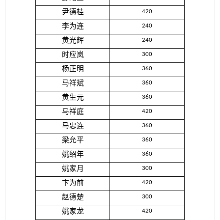
尹德桂
420
李为连
240
黄光辉
240
时应岚
300
杨正明
360
马祥斌
360
黄生元
360
马祥庭
420
马忠连
360
梁允平
360
姚绍年
360
姚家月
300
卞为前
420
赵德楚
300
姚家龙
420