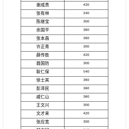
谢成贵
420
张有林
240
陈继宝
300
余国平
360
张本昌
360
许正青
300
薛传胜
420
聂国防
300
耿仁保
540
徐士其
360
彭泽民
360
戚仁山
360
王文兴
300
文才来
420
张应宽
300