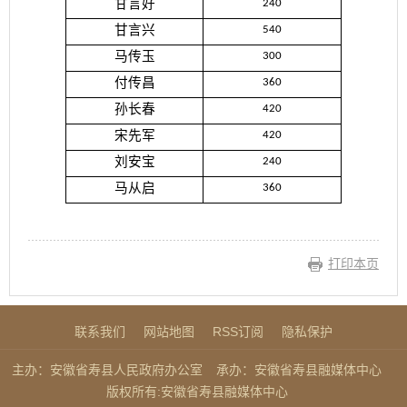
甘言好
240
甘言兴
540
马传玉
300
付传昌
360
孙长春
420
宋先军
420
刘安宝
240
马从启
360
打印本页
联系我们
网站地图
RSS订阅
隐私保护
主办：安徽省寿县人民政府办公室
承办：安徽省寿县融媒体中心
版权所有:安徽省寿县融媒体中心