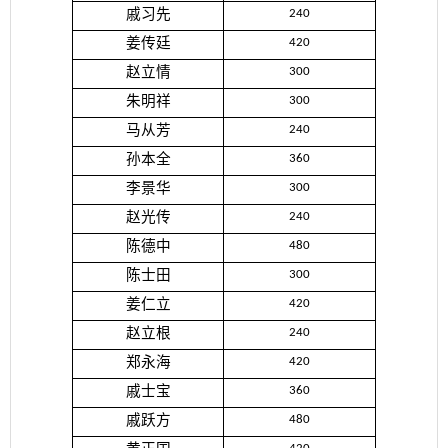
戚习先
240
姜传廷
420
赵立情
300
朱明祥
300
马从芳
240
孙本全
360
李景华
300
赵光传
240
陈德中
480
陈士田
300
姜仁立
420
赵立根
240
郑永海
420
戚士宝
360
戚跃方
480