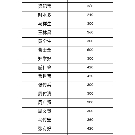
梁纪宝
360
时本多
240
马祥生
300
王林昌
360
黄全生
300
曹士全
600
郑学好
300
戚仁金
420
曹世宝
420
张传兵
300
周付清
300
周广贤
300
周文贤
300
马传宏
360
张有好
420