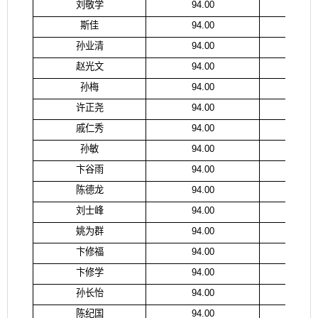
刘敬学
94.00
刘
斯佳
94.00
斯
孙业清
94.00
孙
赵光文
94.00
赵
孙梅
94.00
孙
许正尧
94.00
许
戚仁秀
94.00
戚
孙敏
94.00
刘
卞谷雨
94.00
卞
陈德龙
94.00
陈
刘士峰
94.00
刘
姚为群
94.00
姚
卞修福
94.00
卞
卞修学
94.00
赵
孙长怡
94.00
孙
陈纪国
94.00
孙