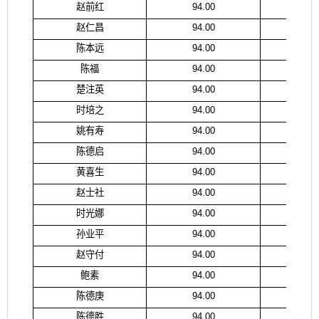
赵前红
94.00
赵
赵仁昌
94.00
赵
陈本远
94.00
陈
陈福
94.00
杨
楚注英
94.00
楚
时培之
94.00
时
姚有寿
94.00
姚
陈德启
94.00
陈
黄喜生
94.00
黄
赵士社
94.00
赵
时光娜
94.00
时
孙业平
94.00
徐
赵守付
94.00
姚
鲍素
94.00
鲍
陈德庚
94.00
陈
陈德胜
94.00
时