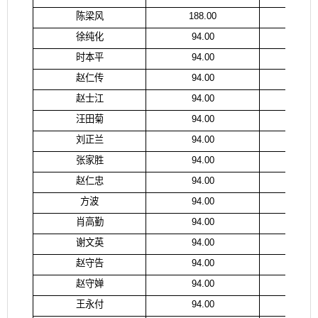
陈梁风
188.00
陈
徐纯化
94.00
赵
时本平
94.00
徐
赵仁传
94.00
孙
赵士江
94.00
赵
汪田菊
94.00
汪
刘正兰
94.00
刘
张家胜
94.00
孙
赵仁忠
94.00
赵
方波
94.00
方
肖高勤
94.00
陈
谢文英
94.00
谢
赵守告
94.00
赵
赵守婵
94.00
赵
王永付
94.00
王