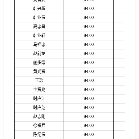
韩兴超
94.00
韩
韩业保
94.00
韩
高忠昌
94.00
马
韩业轩
94.00
韩
马祥忠
94.00
马
赵前龙
94.00
赵
蒯多霞
94.00
蒯
黄光贤
94.00
汪
王珍
94.00
王
卞贤兆
94.00
卞
时应江
94.00
时
时应芝
94.00
时
赵志刚
94.00
王
徐福兵
94.00
徐
陈纪保
94.00
陈