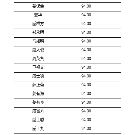
姜保金
94.00
姜
姜华
94.00
张
戚群方
94.00
郑
郑永明
94.00
郑
马如明
94.00
张
戚大俊
94.00
万
周英贤
94.00
周
卫福文
94.00
卫
戚士德
94.00
孙
薛正菊
94.00
薛
姜有海
94.00
姜
姜有良
94.00
胡
戚富方
94.00
戚
戚士聪
94.00
戚
戚士九
94.00
戚