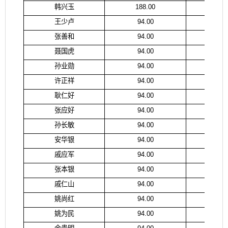
韩兴玉
188.00
韩
王少卢
94.00
王
张善和
94.00
余
聂国虎
94.00
张
孙业勋
94.00
许
许正祥
94.00
许
耿仁好
94.00
耿
张应好
94.00
张
孙长敏
94.00
孙
安华银
94.00
安
戚应军
94.00
戚
张本银
94.00
张
戚仁山
94.00
戚
姚尚红
94.00
姚
姚为民
94.00
姚