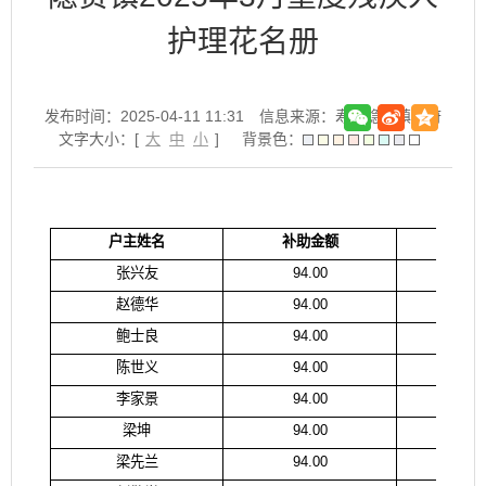
护理花名册
发布时间：2025-04-11 11:31
信息来源：寿县隐贤镇政府
文字大小：[
大
中
小
]
背景色：
户主姓名
补助金额
受益
张兴友
94.00
赵
赵德华
94.00
赵
鲍士良
94.00
鲍
陈世义
94.00
陈
李家景
94.00
李
梁坤
94.00
梁
梁先兰
94.00
赵