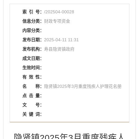
索
引
号：
/202504-00028
信息分类：
财政专项资金
内容分类：
发布日期：
2025-04-11 11:31
发布机构：
寿县隐贤镇政府
成文日期：
生效时间：
有
效
性：
名
称：
隐贤镇2025年3月重度残疾人护理花名册
点
击
量：
文
号：
关
键
词：
隐贤镇2025年3月重度残疾人