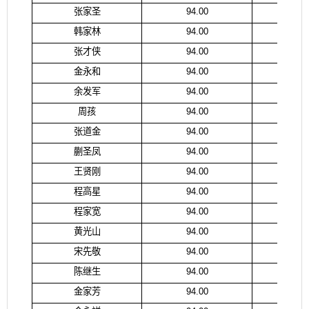
张家圣
94.00
余
韩家林
94.00
韩
张才侠
94.00
张
金永和
94.00
肖
余发军
94.00
甘
周孩
94.00
周
张道金
94.00
戚
蒯圣凤
94.00
蒯
王贤刚
94.00
王
程高星
94.00
程
程家宽
94.00
程
黄光山
94.00
黄
宋先敬
94.00
宋
陈继生
94.00
刘
金家芳
94.00
金