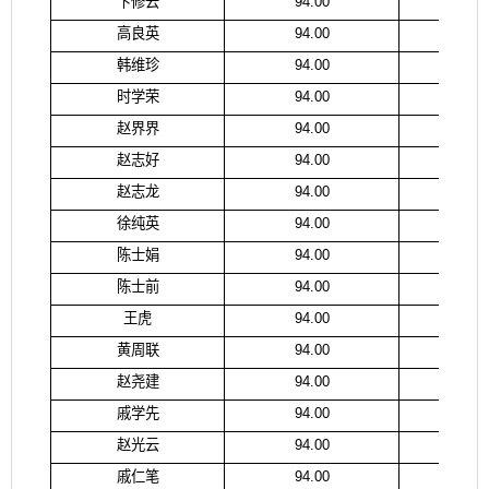
卞修云
94.00
卞
高良英
94.00
高
韩维珍
94.00
韩
时学荣
94.00
金
赵界界
94.00
赵
赵志好
94.00
占
赵志龙
94.00
赵
徐纯英
94.00
徐
陈士娟
94.00
陈
陈士前
94.00
戚
王虎
94.00
王
黄周联
94.00
黄
赵尧建
94.00
胡
戚学先
94.00
田
赵光云
94.00
赵
戚仁笔
94.00
王