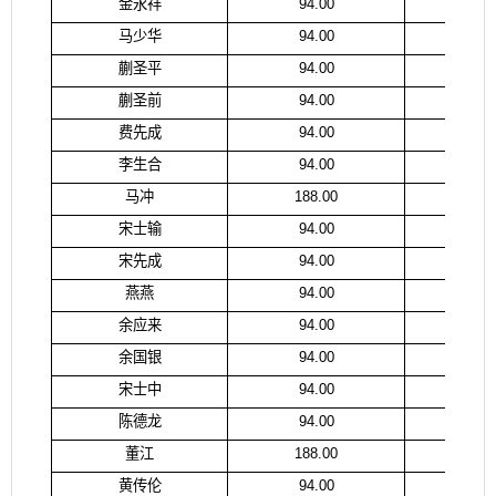
金永祥
94.00
金
马少华
94.00
马
蒯圣平
94.00
蒯
蒯圣前
94.00
韩
费先成
94.00
费
李生合
94.00
李
马冲
188.00
马
宋士输
94.00
戚
宋先成
94.00
宋
燕燕
94.00
燕
余应来
94.00
张
余国银
94.00
余
宋士中
94.00
宋
陈德龙
94.00
陈
董江
188.00
董
黄传伦
94.00
黄