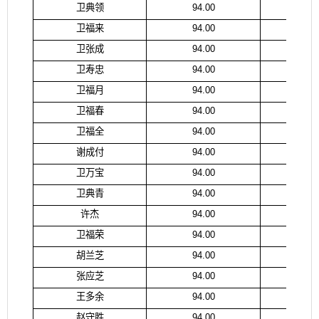
卫典领
94.00
文
卫福来
94.00
卫
卫张成
94.00
卫
卫寿忠
94.00
高
卫福月
94.00
卫
卫福春
94.00
卫
卫福全
94.00
卫
谢成付
94.00
谢
卫万宝
94.00
卫
卫典青
94.00
卫
许杰
94.00
许
卫福荣
94.00
卫
胡兰芝
94.00
胡
张应芝
94.00
李
王多余
94.00
曹
赵守胜
94.00
赵