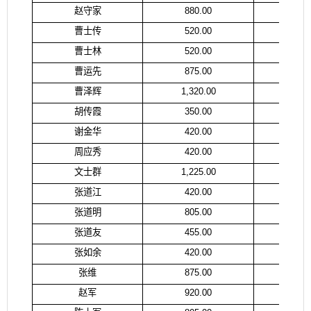
赵守家
880.00
赵
曹士传
520.00
曹
曹士林
520.00
曹
曹运先
875.00
曹
曹泽辉
1,320.00
曹
胡传霞
350.00
胡
谢金华
420.00
谢
周应秀
420.00
周
文士群
1,225.00
文
张道江
420.00
张
张道明
805.00
张
张道友
455.00
张
张如余
420.00
张
张维
875.00
赵
赵军
920.00
赵