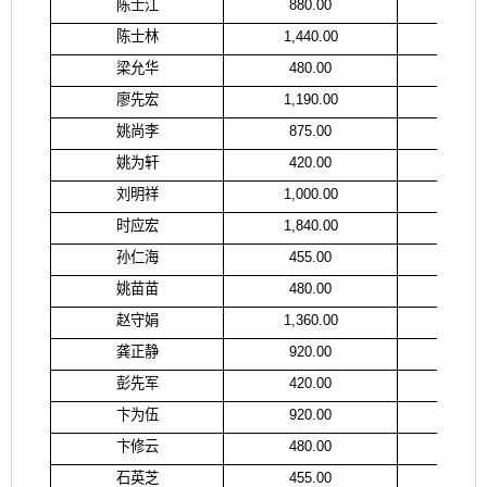
陈士江
880.00
陈
陈士林
1,440.00
陈
梁允华
480.00
梁
廖先宏
1,190.00
廖
姚尚李
875.00
汪
姚为轩
420.00
姚
刘明祥
1,000.00
时应宏
1,840.00
时
孙仁海
455.00
孙
姚苗苗
480.00
赵守娟
1,360.00
赵
龚正静
920.00
龚
彭先军
420.00
彭
卞为伍
920.00
卞
卞修云
480.00
卞
石英芝
455.00
石