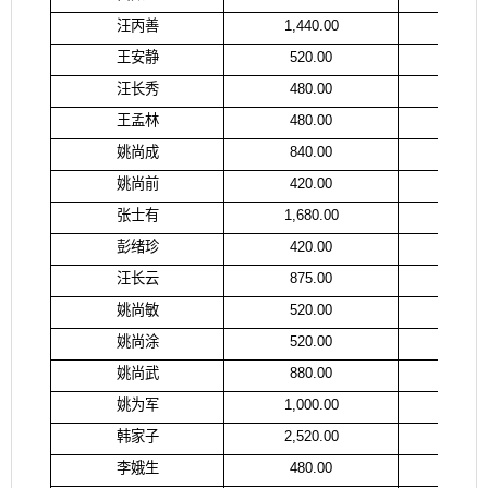
汪丙善
1,440.00
汪
王安静
520.00
王
汪长秀
480.00
汪
王孟林
480.00
王
姚尚成
840.00
姚
姚尚前
420.00
程
张士有
1,680.00
张
彭绪珍
420.00
彭
汪长云
875.00
汪
姚尚敏
520.00
赵
姚尚涂
520.00
张
姚尚武
880.00
姚
姚为军
1,000.00
姚
韩家子
2,520.00
韩
李娥生
480.00
李