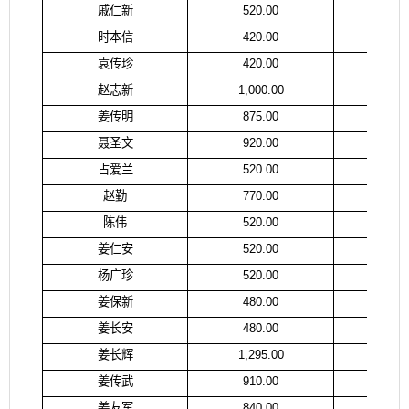
戚仁新
520.00
郑
时本信
420.00
时
袁传珍
420.00
袁
赵志新
1,000.00
赵
姜传明
875.00
姜
聂圣文
920.00
聂
占爱兰
520.00
占
赵勤
770.00
赵
陈伟
520.00
陈
姜仁安
520.00
姜
杨广珍
520.00
杨
姜保新
480.00
姜
姜长安
480.00
姜
姜长辉
1,295.00
张
姜传武
910.00
姜
姜友军
840.00
姜