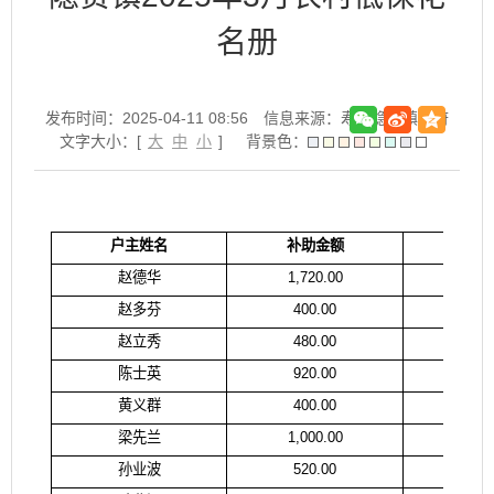
名册
发布时间：2025-04-11 08:56
信息来源：寿县隐贤镇政府
文字大小：[
大
中
小
]
背景色：
户主姓名
补助金额
受益
赵德华
1,720.00
赵
赵多芬
400.00
赵
赵立秀
480.00
赵
陈士英
920.00
陈
黄义群
400.00
黄
梁先兰
1,000.00
梁
孙业波
520.00
孙