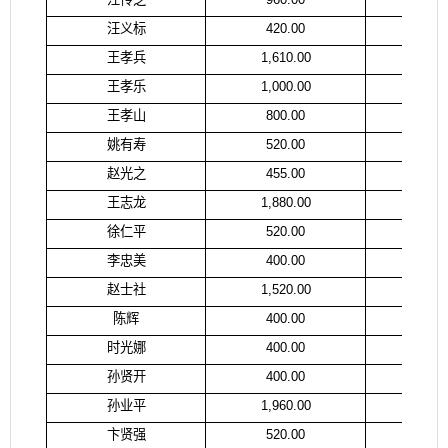
汪义标
420.00
汪
王孝兵
1,610.00
王
王孝乐
1,000.00
赵
王孝山
800.00
王
姚有寿
520.00
姚
赵光之
455.00
赵
王志龙
1,880.00
王
徐仁平
520.00
徐
李忠美
400.00
李
赵士社
1,520.00
赵
陈辉
400.00
陈
时光娜
400.00
郭
孙贤开
400.00
孙
孙业平
1,960.00
孙
卞贤强
520.00
卞