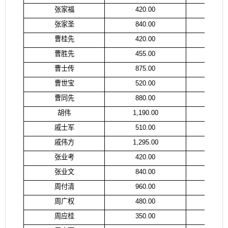
张家福
420.00
张
张家圣
840.00
张
曹桂先
420.00
曹
曹胜先
455.00
曹
曹士传
875.00
曹
曹世宝
520.00
曹
曹同先
880.00
曹
胡伟
1,190.00
胡
戚士军
510.00
戚
戚伟方
1,295.00
戚
张业考
420.00
焉
张业文
840.00
张
周付清
960.00
周
周广权
480.00
周
周应桂
350.00
周