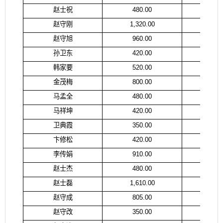
赵士祝
480.00
赵
赵守刚
1,320.00
赵
赵守旭
960.00
赵
孙卫东
420.00
袁
韩家要
520.00
韩
金茂梅
800.00
金
马孟全
480.00
高
马祥坤
420.00
马
卫典霞
350.00
卫
卞修松
420.00
卞
李传娟
910.00
李
赵士杰
480.00
赵
赵士磊
1,610.00
赵
赵守成
805.00
赵
赵守改
350.00
赵