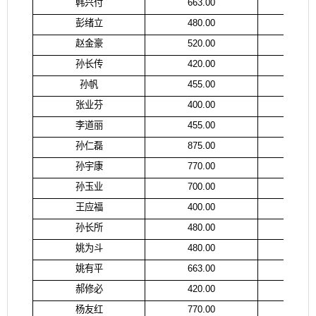
韩兴付
663.00
韩
彭绪立
480.00
彭
赵金豪
520.00
赵
孙长传
420.00
孙
孙帆
455.00
孙
张业芬
400.00
卞
李道丽
455.00
李
孙仁磊
875.00
孙
孙宇康
770.00
张
孙玉业
700.00
孙
王应福
400.00
王
孙长所
480.00
孙
姚为斗
480.00
姚
姚有平
663.00
任
郝修必
420.00
郝
杨友红
770.00
杨