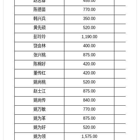
赵志春
455.00
赵
陈德苗
770.00
杨
韩兴兵
350.00
韩
黄先硕
520.00
黄
彭玲玲
1,190.00
袁
饶会林
400.00
饶
张兴桃
875.00
张
陈棉好
420.00
陈
董传红
420.00
董
姚尚桃
520.00
姚
赵士江
875.00
赵
姚尚传
840.00
姚
姚万敏
770.00
姚
姚为革
875.00
姚
姚为好
520.00
姚
姚为领
1,575.00
姚