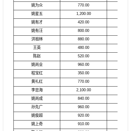
姚为众
770.00
姚
姚星五
1,200.00
蒯
姚有才
420.00
姚
姚有汪
800.00
杨
洪祖林
880.00
洪
王英
480.00
王
陈赵
520.00
陈
姚尚业
960.00
姚
程宝红
350.00
程
黄礼红
770.00
黄
李忠海
2,100.00
李
姚尚成
840.00
姚
孙先广
960.00
孙
姚俊超
920.00
姚
姚上奇
910.00
姚