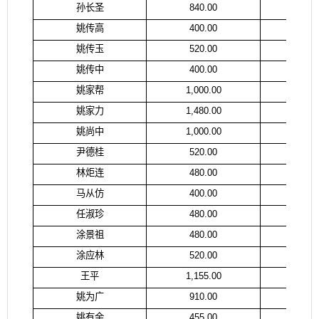
孙长圣
840.00
孙
姚传高
400.00
姚
姚传玉
520.00
姚
姚传中
400.00
姚
姚家帮
1,000.00
姚
姚家力
1,480.00
姚
姚尚中
1,000.00
范
尹德桂
520.00
尹
林炬连
480.00
林
马从仿
400.00
马
任淑珍
480.00
任
涂景祖
480.00
涂
涂应林
520.00
涂
王平
1,155.00
姚
姚为广
910.00
姚
姚有余
455.00
姚