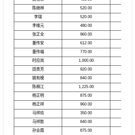
陈继林
520.00
陈
李瑞
520.00
李
李维元
480.00
李
张正全
960.00
张
董传安
612.00
董
董传福
770.00
卞
时应岚
1,000.00
时
田贵芳
920.00
朱
姚有模
840.00
姚
陈棉江
1,225.00
陈
杨正明
875.00
杨
杨正祥
960.00
杨
马祥玖
350.00
马祥胜
840.00
马
孙业霞
875.00
孙