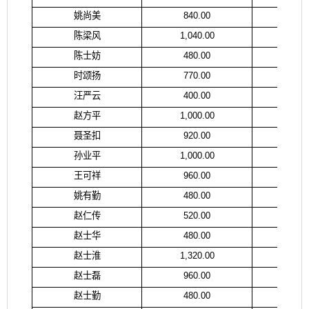
姚尚美
840.00
赵
陈梁风
1,040.00
陈
陈士妨
480.00
陈
时颂扬
770.00
时
汪严云
400.00
汪
赵方平
1,000.00
赵
聂圣扣
920.00
姚
孙业平
1,000.00
孙
王可祥
960.00
王
姚有勤
480.00
姚
赵仁传
520.00
孙
赵士华
480.00
赵
赵士淮
1,320.00
赵
赵士磊
960.00
赵
赵士勤
480.00
赵