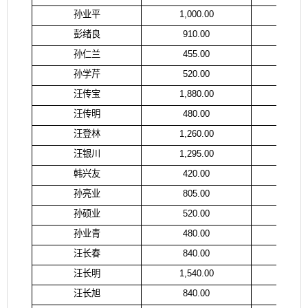
孙业平
1,000.00
孙
彭绪良
910.00
彭
孙仁兰
455.00
孙
孙学芹
520.00
孙
汪传宝
1,880.00
汪
汪传明
480.00
汪
汪登林
1,260.00
汪
汪银川
1,295.00
汪
韩兴友
420.00
韩
孙亮业
805.00
孙
孙硕业
520.00
陈
孙业青
480.00
孙
汪长春
840.00
汪
汪长明
1,540.00
汪
汪长旭
840.00
汪