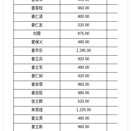
姜家桂
960.00
姜
姜仁清
800.00
姜
姜仁友
520.00
姜
刘霞
875.00
刘
姜保义
480.00
姜
姜华乐
1,295.00
姜
姜立兵
920.00
姜
姜立军
480.00
姜
姜仁如
420.00
姜
姜余章
960.00
姜
姜忠臣
880.00
姜
张士群
520.00
张
朱常成
1,225.00
宋
姜立贵
480.00
姜
姜立新
960.00
姜