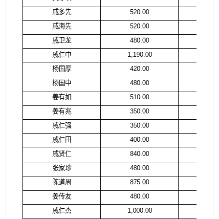
戚多先
520.00
戚
戚海先
520.00
戚
戚卫龙
480.00
戚
戚仁中
1,190.00
戚
杨国厚
420.00
杨
杨国中
480.00
杨
姜有如
510.00
姜
姜有兆
350.00
姜
戚仁强
350.00
戚
戚仁田
400.00
戚
戚贤仁
840.00
戚
张家珍
480.00
张
陈道周
875.00
王
姜传友
480.00
姜
戚仁杰
1,000.00
戚