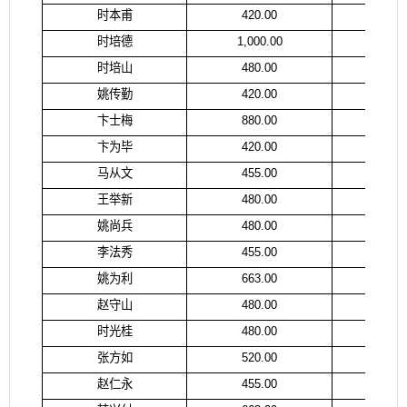
时本甫
420.00
时
时培德
1,000.00
张
时培山
480.00
时
姚传勤
420.00
姚
卞士梅
880.00
卞
卞为毕
420.00
卞
马从文
455.00
马
王举新
480.00
王
姚尚兵
480.00
姚
李法秀
455.00
李
姚为利
663.00
姚
赵守山
480.00
赵
时光桂
480.00
时
张方如
520.00
张
赵仁永
455.00
赵