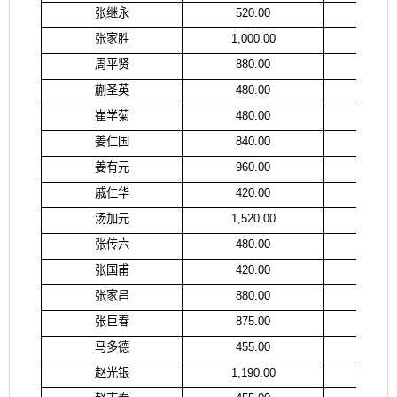
张继永
520.00
张
张家胜
1,000.00
张
周平贤
880.00
姜
蒯圣英
480.00
蒯
崔学菊
480.00
崔
姜仁国
840.00
胡
姜有元
960.00
姜
戚仁华
420.00
戚
汤加元
1,520.00
汤
张传六
480.00
张
张国甫
420.00
张
张家昌
880.00
张
张巨春
875.00
潘
马多德
455.00
代
赵光银
1,190.00
赵