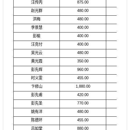
汪传丙
875.00
汪
赵光群
480.00
赵
洪梅
480.00
洪
李景慧
400.00
李
彭榆
400.00
彭
汪克付
400.00
汪
吴光云
480.00
吴
黄光霞
350.00
黄
彭先辉
960.00
彭
时义雯
455.00
时
卞修山
1,880.00
卞
彭先甫
420.00
彭
彭先圣
770.00
彭
姚有洋
480.00
姚
陈德环
455.00
陈
吕如堂
880.00
吕