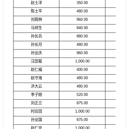
赵士洋
350.00
赵
陈士平
480.00
陈
刘观林
960.00
刘
马祥生
840.00
徐
孙长兵
880.00
孙
孙长月
480.00
孙
孙业庆
960.00
孙
汪田菊
1,000.00
汪
赵仁福
400.00
赵
赵守海
480.00
杨
济大云
480.00
济
李子刚
520.00
李
刘正兰
875.00
刘
时应田
1,000.00
时
孙业国
875.00
孙
赵仁忠
1,000.00
赵