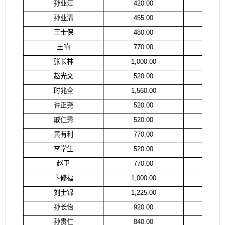
孙业江
420.00
孙
孙业清
455.00
孙
王士保
480.00
王
王响
770.00
王
张长林
1,000.00
张
赵光文
520.00
赵
时兆全
1,560.00
时
许正尧
520.00
许
戚仁秀
520.00
戚
黄有利
770.00
黄
李学生
520.00
许
赵卫
770.00
赵
卞修福
1,000.00
卞
刘士锦
1,225.00
刘
孙长怡
920.00
孙
孙贵仁
840.00
孙