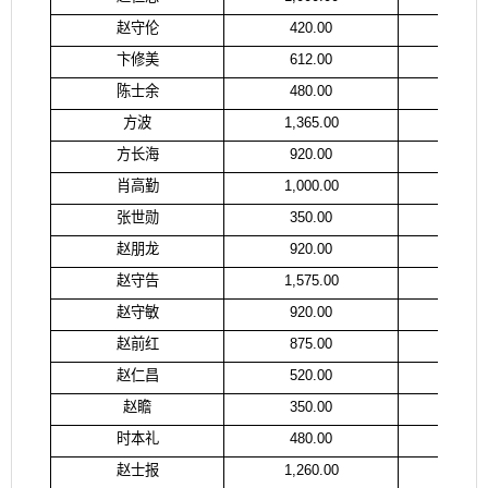
赵守伦
420.00
赵
卞修美
612.00
卞
陈士余
480.00
徐
方波
1,365.00
方
方长海
920.00
方
肖高勤
1,000.00
陈
张世勋
350.00
张
赵朋龙
920.00
赵
赵守告
1,575.00
赵
赵守敏
920.00
赵
赵前红
875.00
赵
赵仁昌
520.00
赵
赵瞻
350.00
赵
时本礼
480.00
时
赵士报
1,260.00
赵