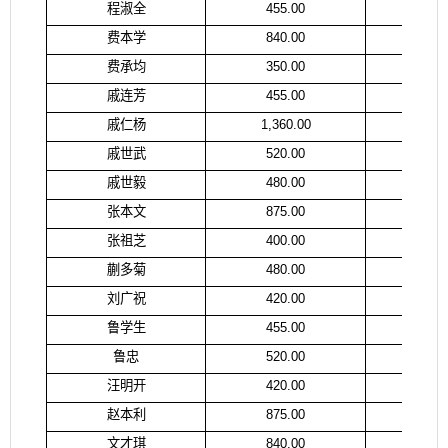
程淑全
455.00
程
费本学
840.00
费
费承均
350.00
费
戚连芳
455.00
戚
戚仁杨
1,360.00
戚
戚世武
520.00
戚
戚世毅
480.00
张
张本文
875.00
张
张祖芝
400.00
张
蒯多菊
480.00
蒯
刘广祝
420.00
刘
鲁学生
455.00
鲁
鲁忠
520.00
鲁
汪明开
420.00
汪
赵本利
875.00
赵
文才琪
840.00
文