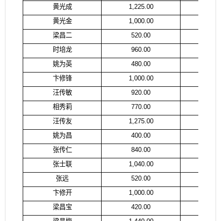
黄光成
1,225.00
李
黄光金
1,000.00
黄
梁昌二
520.00
汪
时培龙
960.00
时
姚为英
480.00
姚
卞修锋
1,000.00
卞
汪传敏
920.00
汪
相秀莉
770.00
相
汪传友
1,275.00
汪
姚为昌
400.00
姚
张传仁
840.00
张
张士联
1,040.00
张
张远
520.00
张
卞修开
1,000.00
卞
梁昌宝
420.00
梁