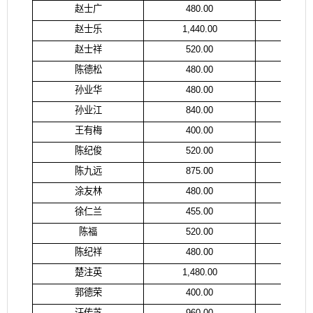
赵士广
480.00
赵
赵士乐
1,440.00
赵
赵士祥
520.00
赵
陈德松
480.00
汪
孙业华
480.00
孙
孙业江
840.00
陈
王有梅
400.00
王
陈纪俊
520.00
陈
陈九远
875.00
陈
涂友林
480.00
涂
徐仁兰
455.00
徐
陈福
520.00
杨
陈纪祥
480.00
陈
楚注英
1,480.00
楚
郭德荣
400.00
郭
汪传芝
960.00
汪