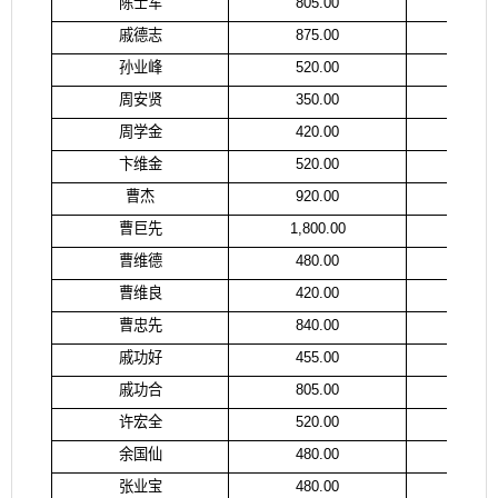
陈士军
805.00
陈
戚德志
875.00
戚
孙业峰
520.00
许
周安贤
350.00
周
周学金
420.00
周
卞维金
520.00
卞
曹杰
920.00
曹
曹巨先
1,800.00
曹
曹维德
480.00
曹
曹维良
420.00
曹
曹忠先
840.00
曹
戚功好
455.00
戚
戚功合
805.00
许宏全
520.00
许
余国仙
480.00
余
张业宝
480.00
张