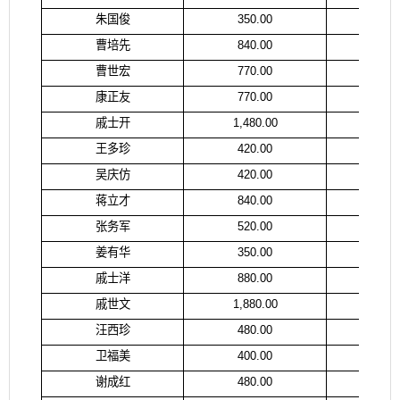
朱国俊
350.00
朱
曹培先
840.00
曹
曹世宏
770.00
曹
康正友
770.00
康
戚士开
1,480.00
戚
王多珍
420.00
王
吴庆仿
420.00
吴
蒋立才
840.00
蒋
张务军
520.00
张
姜有华
350.00
姜
戚士洋
880.00
戚
戚世文
1,880.00
戚
汪西珍
480.00
汪
卫福美
400.00
卫
谢成红
480.00
谢