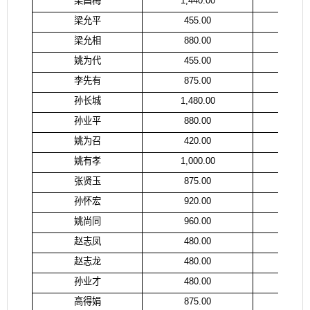
梁昌梅
1,440.00
梁
梁允平
455.00
梁
梁允相
880.00
梁
姚为代
455.00
张
李先有
875.00
李
孙长城
1,480.00
孙
孙业平
880.00
姚
姚为召
420.00
姚
姚有孝
1,000.00
姚
张贤玉
875.00
张
孙怀宏
920.00
戚
姚尚同
960.00
姚
赵志凤
480.00
赵
赵志龙
480.00
赵
孙业才
480.00
孙
高得娟
875.00
高