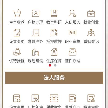
公证
生育收养
户籍办理
教育科研
入伍服务
就业创业
交
社会保障（社会保险、社会救助）
设立变更
准营准办
抵押质押
职业资格
婚姻登记
环
优待抚恤
规划建设
住房保障
证件办理
法人服务
教育
设立变更
年检年审
税收财务
准营准办
投资审批
环