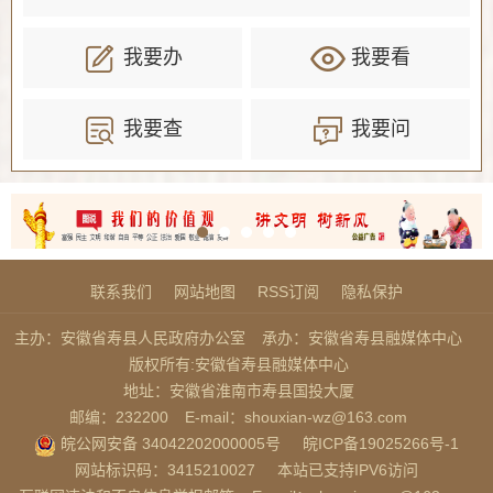
我要办
我要看
我要查
我要问
联系我们
网站地图
RSS订阅
隐私保护
主办：安徽省寿县人民政府办公室
承办：安徽省寿县融媒体中心
版权所有:安徽省寿县融媒体中心
地址：安徽省淮南市寿县国投大厦
邮编：232200
E-mail：shouxian-wz@163.com
皖公网安备 34042202000005号
皖ICP备19025266号-1
网站标识码：3415210027
本站已支持IPV6访问