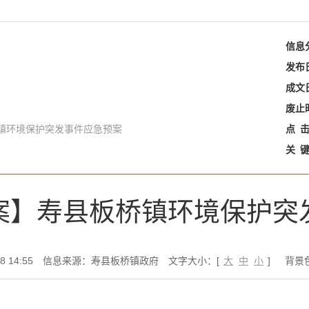
信息
发布
成文
废止
镇环境保护突发事件应急预案
点
关
案】寿县板桥镇环境保护突
 14:55
信息来源：寿县板桥镇政府
文字大小：[
大
中
小
]
背景