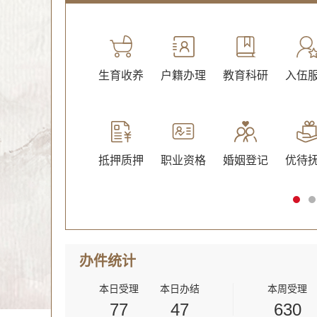
绿化
文化体育
生育收养
户籍办理
教育科研
入伍
抵押质押
职业资格
婚姻登记
优待
办件
统计
本日受理
本日办结
本周受理
77
47
630