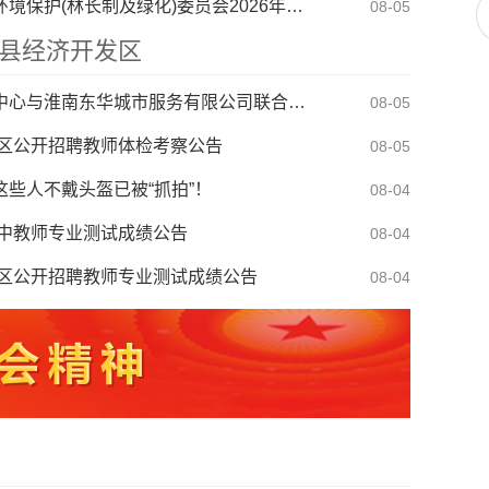
全县生态文明建设生态环境保护(林长制及绿化)委员会2026年第二次会议召开
08-05
电梯处置（二次）谈判公告
08-07
县经济开发区
寿县机关事务管理服务中心与淮南东华城市服务有限公司联合公开招聘物业服务工作人员公告
08-05
校区公开招聘教师体检考察公告
08-05
这些人不戴头盔已被“抓拍”！
08-04
高中教师专业测试成绩公告
08-04
校区公开招聘教师专业测试成绩公告
08-04
届青歌赛决赛公告
08-03
淮南王墓景点门票听证会有关事项公告
08-03
部接访安排表
07-31
暑炎夏，筑牢健康防线
07-31
电梯处置（二次）谈判公告
08-07