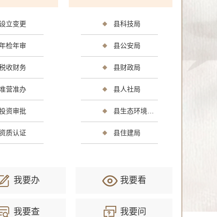
设立变更
县科技局
年检年审
县公安局
光
消费维权
公共安全
司法公证
环保绿化
文化体
税收财务
县财政局
准营准办
县人社局
生
社会保障（社会保险、社会救助）
其他
投资审批
县生态环境分局
资质认证
县住建局
我要办
我要看
我要查
我要问