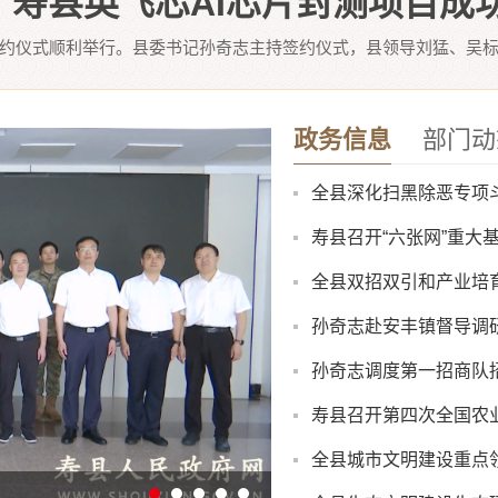
寿县英飞芯AI芯片封测项目成
签约仪式顺利举行。县委书记孙奇志主持签约仪式，县领导刘猛、吴标
政务信息
部门动
全县深化扫黑除恶专项
寿县召开“六张网”重大
全县双招双引和产业培
孙奇志赴安丰镇督导调
孙奇志调度第一招商队
寿县召开第四次全国农
全县城市文明建设重点
八月卫生防病提示：酷
展集中调研