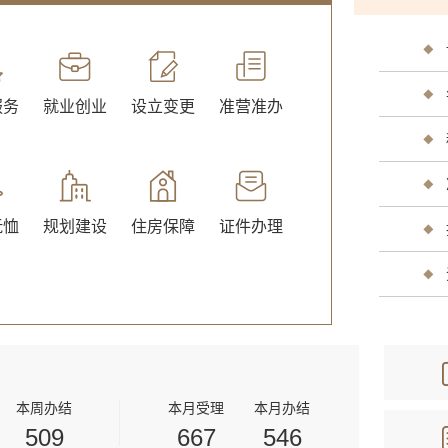
服务
就业创业
设立变更
准营准办
交通出行
旅游观
抚恤
规划建设
住房保障
证件办理
公用事业
医疗卫
本周办结
本月受理
本月办结
509
667
546