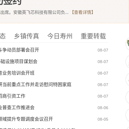
功签约
出席。安徽英飞芯科技有限公司负...
【查看详情】
态
乡镇传真
今日寿州
重要转载
斗争动员部署会召开
08-07
基础设施项目谋划会
08-07
育业务培训会开班
08-07
研当前重点工作并走访慰问特困家庭
08-07
招商引资工作
08-07
业普查工作推进会
08-06
领域提升专题调度会议召开
08-05
暑炎夏，筑牢健康防线
07-31