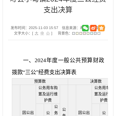
支出决算
发布时间：2025-11-03 15:57
信息来源：寿县小甸镇政府
文字大小：[
大
中
小
]
背景色：
一、
202
4
年度一般公共预算财政
拨款
“
三公
”经费支出决算表
预算数
决算数
公务用车购
公务用车购
置及运行维
置及运行维
护费
护费
公
公
公
因公出
因公出
公
务
公
务
务