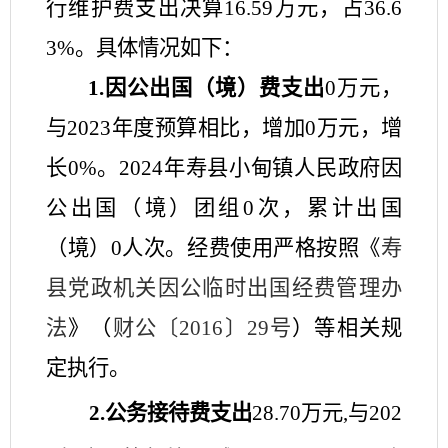
行维护费支出决算
16.59
万元，占
36.6
3
%。具体情况如下：
1.因公出国（境）费支出
0
万元，
与
202
3
年度预算相比，增加
0
万元，增
长
0
%。202
4
年
寿县
小甸镇人民政府
因
公出国（境）团组
0
次，累计出国
（境）
0
人次。
经费使用严格按照《
寿
县党政机关因公临时出国经费管理办
法
》（
财公〔
2016〕29号
）等相关规
定执行。
2.公务接待费支出
28.70
万元
,与202