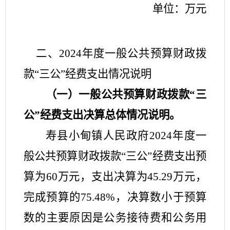
单位：万元
二、
202
4
年度一般公共预算财政拨
款
“三公”经费支出情况说明
（一）一般公共预算财政拨款
“
三
公
”
经费支出决算总体情况说明。
寿县
小甸镇人民政府
202
4
年度一
般公共预算财政拨款
“
三公
”
经费支出预
算为
60
万元，支出决算为
45.29
万元，
完成预算的
75.48
%，决算数小于预算
数的主要原因是
公务接待费
和
公务用