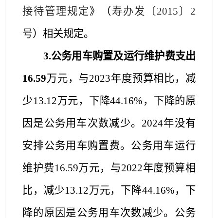
接待管理规定
》（
寿办发〔
2015〕2
号
）相关规定。
3.公务用车购置及运行维护费支出
16.59
万元，与
202
3
年度预算相比，减
少
13.12
万元，下降
44.16
%，下降的原
因是
公务用车次数减少
。
202
4
年没有
安排公务用车购置费。
公务用车运行
维护费
16.59
万元，与
202
2
年度预算相
比，减少
13.12
万元，下降
44.16
%，下
降的原因是
公务用车次数减少
。公务