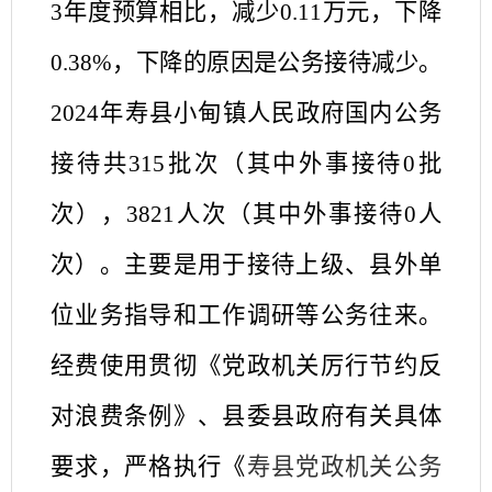
3
年度预算相比，减少
0.11
万元，下降
0.38
%，下降的原因是
公务接待减少
。
202
4
年
寿县
小甸镇人民政府
国内公务
接待共
315
批次（其中外事接待
0
批
次），
3821
人次（其中外事接待
0
人
次）。主要是用于
接待上级、县外单
位业务指导和工作调研等公务往来
。
经费使用贯彻《
党政机关厉行节约反
对浪费条例》、
县
委
县
政府有关具体
要求，
严格执行《
寿县党政机关公务