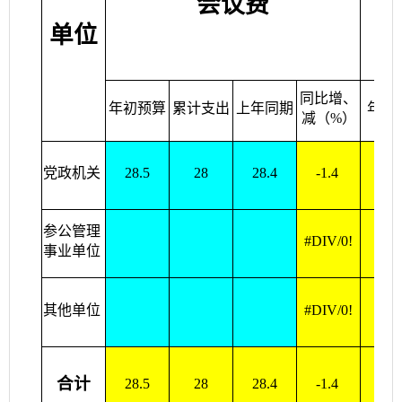
会议费
单位
同比增、
年初预算
累计支出
上年同期
年初
减（%）
党政机关
28.5
28
28.4
-1.4
5
参公管理
#DIV/0!
0
事业单位
其他单位
#DIV/0!
0
合计
28.5
28
28.4
-1.4
5