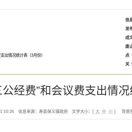
信
发
成
废
点
议费支出情况统计表（3月份）
关
“三公经费”和会议费支出情
 10:26
信息来源：寿县保义镇政府
文字大小：[
大
中
小
]
背景