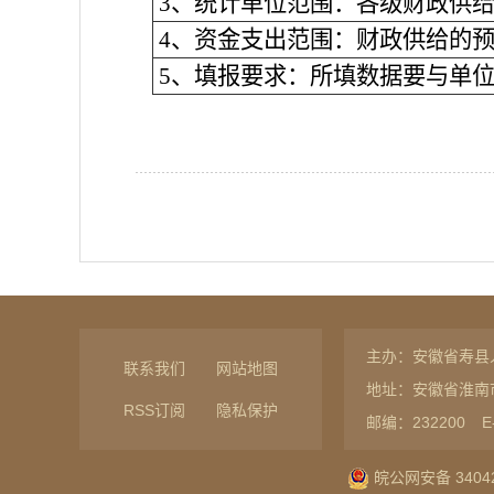
3、统计单位范围：各级财政供
4、资金支出范围：财政供给的
5、填报要求：所填数据要与单
主办：安徽省寿县
联系我们
网站地图
地址：安徽省淮南
RSS订阅
隐私保护
邮编：232200
E
皖公网安备 34042