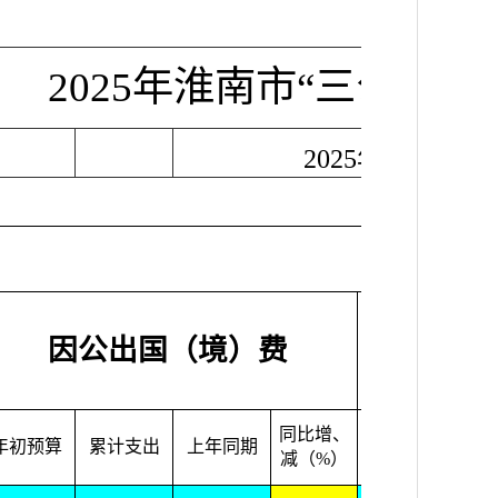
2025年淮南市“三公经
2025年3月
因公出国（境）费
同比增、
年初预算
累计支出
上年同期
年初预算
累
减（%）