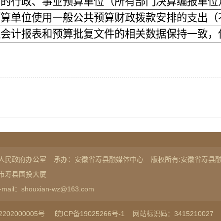
给的行政、事业预算单位（所有部门决算编报单位
预算单位使用一般公共预算财政拨款安排的支出（
位会计报表和预算批复文件的相关数据保持一致，
人民政府办公室
承办：安徽省寿县融媒体中心
版权所有:安徽省寿县
市寿县国投大厦
-mail：shouxian-wz@163.com
202000005号
皖ICP备19025266号-1
网站标识码：3415210027