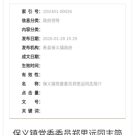
索
引
号：
/202401-00026
信息分类：
政府领导
内容分类：
发布日期：
2026-01-28 15:29
发布机构：
寿县保义镇政府
成文日期：
生效时间：
有
效
性：
名
称：
保义镇党委委员郑思远同志简介
点
击
量：
文
号：
关
键
词：
保义镇党委委员郑思远同志简