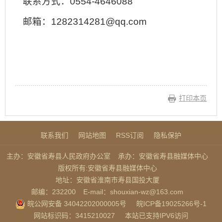
联系方式：0554-4646088
邮箱：1282314281@qq.com
打印本页
联系我们
网站地图
RSS订阅
隐私保护
主办：安徽省寿县人民政府办公室
承办：安徽省寿县融媒体中心
版权所有:安徽省寿县融媒体中心
地址：安徽省淮南市寿县国投大厦
邮编：232200
E-mail：shouxian-wz@163.com
皖公网安备 34042202000005号
皖ICP备19025266号-1
网站标识码：3415210027
本站已支持IPV6访问