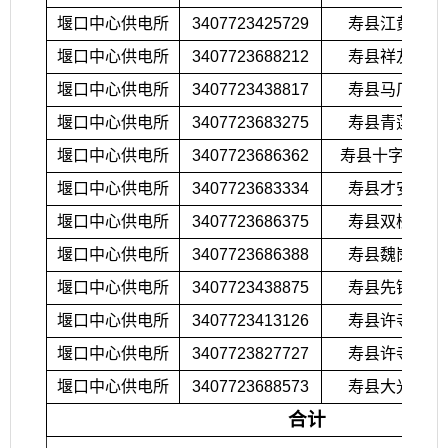
堰口中心供电所
3407723425729
寿县江黄光伏
堰口中心供电所
3407723688212
寿县祥友光伏
堰口中心供电所
3407723438817
寿县马厂光伏
堰口中心供电所
3407723683275
寿县青莲光伏
堰口中心供电所
3407723686362
寿县十字路光
堰口中心供电所
3407723683334
寿县才安光伏
堰口中心供电所
3407723686375
寿县双楼光伏
堰口中心供电所
3407723686388
寿县魏岗光伏
堰口中心供电所
3407723438875
寿县先锋光伏
堰口中心供电所
3407723413126
寿县许寺光伏
堰口中心供电所
3407723827727
寿县许寺光伏
堰口中心供电所
3407723688573
寿县大光光伏
合计