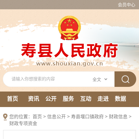
会员中心
首页
资讯
公开
服务
互动
走进
数据
新媒体
您的位置：
首页
>
信息公开
> 寿县堰口镇政府
>
财政信息
>
财政专项资金