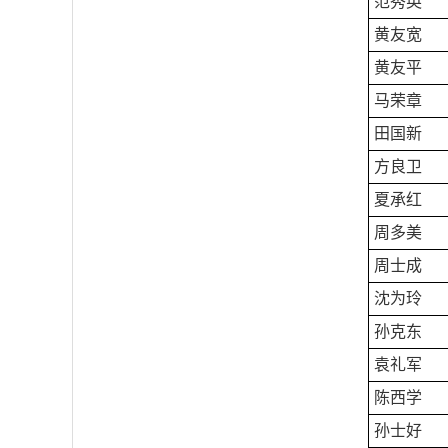
范秀英
黄友宽
黄友平
马荣章
田国新
方良卫
夏承红
周多美
周士成
沈为玲
孙克东
袁礼军
陈西学
孙士好