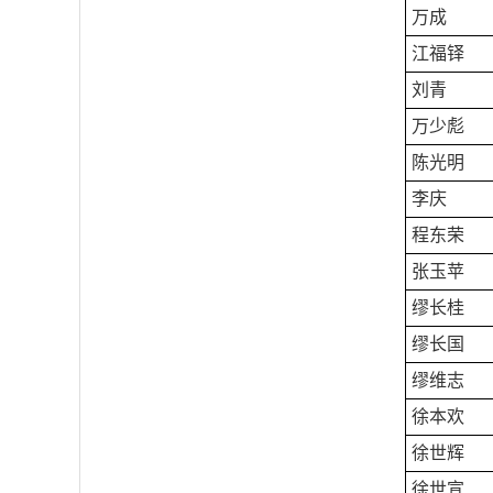
万成
江福铎
刘青
万少彪
陈光明
李庆
程东荣
张玉苹
缪长桂
缪长国
缪维志
徐本欢
徐世辉
徐世宣