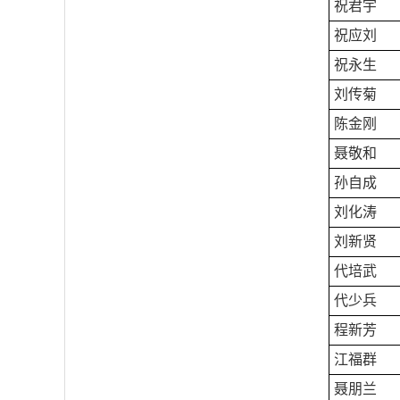
祝君宇
祝应刘
祝永生
刘传菊
陈金刚
聂敬和
孙自成
刘化涛
刘新贤
代培武
代少兵
程新芳
江福群
聂朋兰