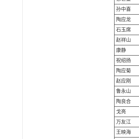
孙中喜
陶应龙
石玉席
赵祥山
康静
祝绍扬
陶应菊
赵应刚
鲁永山
陶良合
戈亮
万友江
王映海