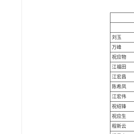
刘玉
万峰
祝应物
江福田
江宏昌
陈希凤
江宏伟
祝绍锋
祝应生
程新云