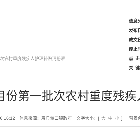
信息
发布
成文
废止
批次农村重度残疾人护理补贴清册表
点
击
关
键
六月份第一批次农村重度残
 16:12
信息来源：寿县堰口镇政府
文字大小：[
大
中
小
]
背景