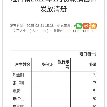
发放清册
发布时间：2025-02-21 15:28
信息来源：寿县堰口镇政府
文字大小：[
大
中
小
]
背景色：
堰口镇一月份第
银行账
户主姓名
身份证
补助金额
号
陈金刚
714.00
张书利
758.00
阳泉
511.00
朱继生
529.00
陈贵鹏
529.00