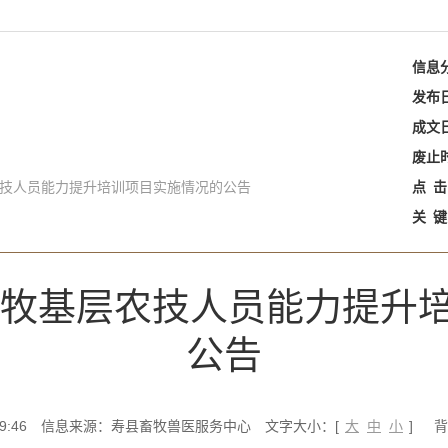
信息
发布
成文
废止
农技人员能力提升培训项目实施情况的公告
点
击
关
键
年畜牧基层农技人员能力提升
公告
9:46
信息来源：寿县畜牧兽医服务中心
文字大小：[
大
中
小
]
背