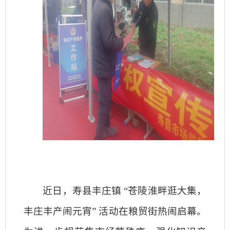
近日，寿县丰庄镇
“苍陵淮畔逛大集，
丰庄丰产闹元宵” 活动在粮贸街热闹启幕。