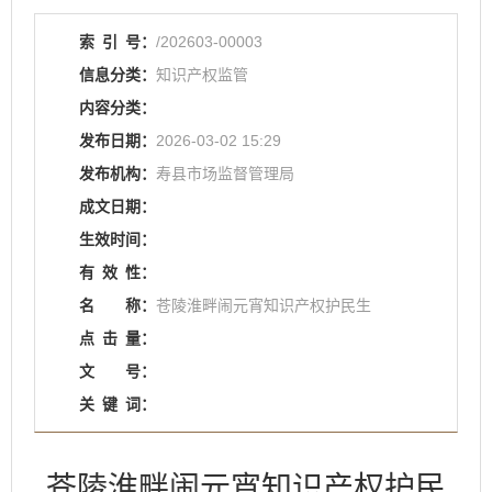
索
引
号：
/202603-00003
信息分类：
知识产权监管
内容分类：
发布日期：
2026-03-02 15:29
发布机构：
寿县市场监督管理局
成文日期：
生效时间：
有
效
性：
名
称：
苍陵淮畔闹元宵知识产权护民生
点
击
量：
文
号：
关
键
词：
苍陵淮畔闹元宵知识产权护民