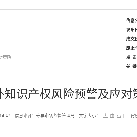
信息
发布
成文
废止
对策略
点
击
关
键
外知识产权风险预警及应对
4:47
信息来源：寿县市场监督管理局
文字大小：[
大
中
小
]
背