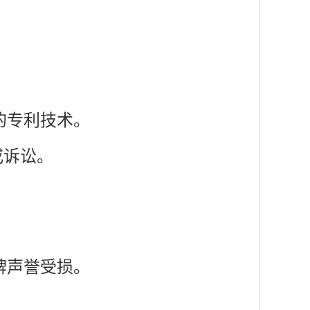
的专利技术。
或诉讼。
牌声誉受损。