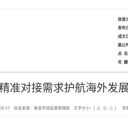
信息
发布
成文
废止
点
击
关
键
精准对接需求护航海外发
9:27
信息来源：寿县市场监督管理局
文字大小：[
大
中
小
]
背