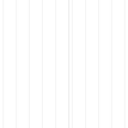
2
4
年
1
2
月
“
三
公
经
费
”