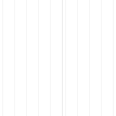
现
将
寿
县
市
场
监
督
管
理
局
2
0