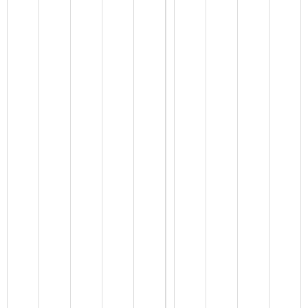
情
况
公
示
，
详
见
附
件
附
件
：