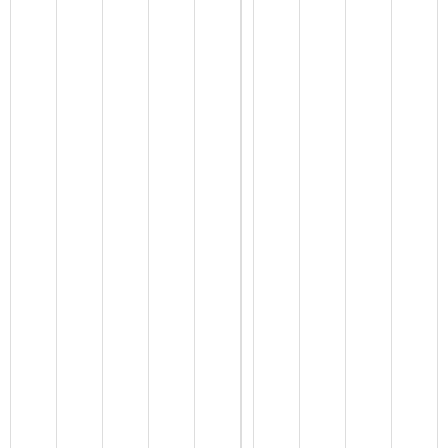
统
计
报
表
-
.
x
l
s