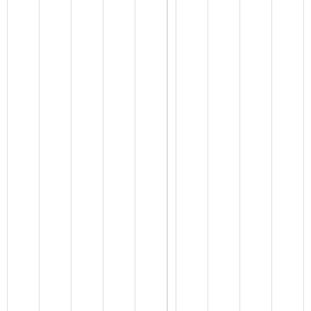
监
督
管
理
局
“
三
公
经
费
”
支
出