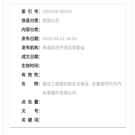
索
引
号：
/202504-00028
信息分类：
规划公示
内容分类：
发布日期：
2025-04-22 16:56
发布机构：
寿县经济开发区管委会
成文日期：
生效时间：
有
效
性：
名
称：
建设工程规划核实合格证--安徽省阿尔讯汽
车零部件有限公司
点
击
量：
文
号：
关
键
词：