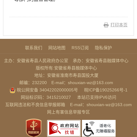
打印本页
联系我们
网站地图
RSS订阅
隐私保护
主办：安徽省寿县人民政府办公室
承办：安徽省寿县融媒体中心
版权所有:安徽省寿县融媒体中心
地址：安徽省淮南市寿县国投大厦
邮编：232200
E-mail：shouxian-wz@163.com
皖公网安备 34042202000005号
皖ICP备19025266号-1
网站标识码：3415210027
本站已支持IPV6访问
互联网违法和不良信息举报邮箱
E-mail：shouxian-wz@163.com
网上有害信息举报专区