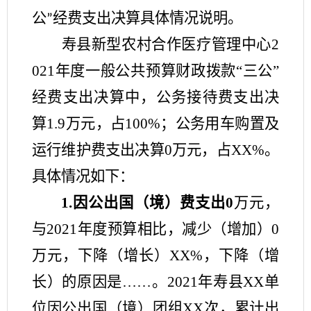
公
经费支出决算具体情况说明。
”
寿县
新型农村合作医疗管理中心
2
02
1
年度一般公共预算财政拨款
“
三公
”
经费支出决算中，公务接待费支出决
算
1.9
万元，占
100
%；公务用车购置及
运行维护费支出决算
0
万元，占
XX%。
具体情况如下：
1.因公出国（境）费支出
0
万元，
与
202
1
年度预算相比，减少（增加）
0
万元，下降（增长）
XX%，下降（增
长）的原因是
……
。
202
1
年
寿县
XX单
位因公出国（境）团组XX次，累计出