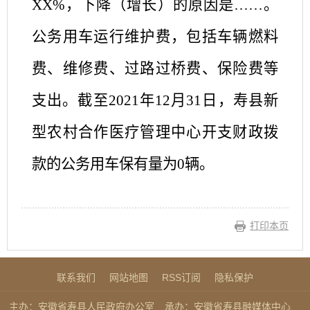
XX%，下降（增长）的原因是
……
。
公务用车运行维护费，包括车辆燃料
费、维修费、过路过桥费、保险费等
支出。截至
202
1
年
12月31日，
寿县
新
型农村合作医疗管理中心
开支财政拨
款的公务用车保有量为
0
辆。
打印本页
联系我们
网站地图
RSS订阅
隐私保护
主办：安徽省寿县人民政府办公室
承办：安徽省寿县融媒体中心