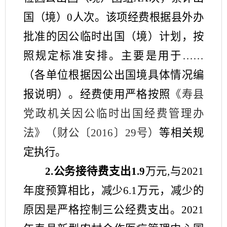
国（境）
0
人次。该项经费根据
县
外办
批准的因公临时出国（境）计划，按
照规定标准安排。主要是用于
……
（各单位根据因公出国境具体情况编
报说明）
。经费使用严格按照
《寿县
党政机关因公临时出国经费管理办
法》（财公〔
2016〕29号）
等相关规
定执行。
2.公务接待费支出
1.9
万元
,与202
1
年度预算相比，
减少
6.1
万元，
减少
的
原因是
严格控制三公经费支出
。
202
1