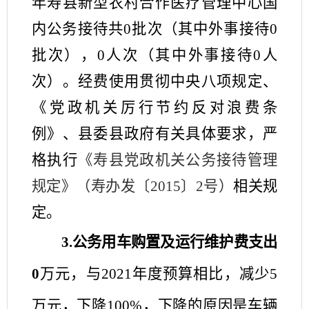
年
寿县新型农村合作医疗管理中心
国
内公务接待共
0
批次（其中外事接待
0
批次），
0
人次（其中外事接待
0
人
次）。经费使用贯彻中央八项规定、
《党政机关厉行节约反对浪费条
例》、
县
委
县
政府有关具体要求，严
格执行
《寿县党政机关公务接待管理
规定》（寿办发〔
2015〕2号）
相关规
定。
3.公务用车购置及运行维护费支出
0
万元，与
202
1
年度预算相比，减少
5
万元，下降
100
%，下降的原因是
车辆