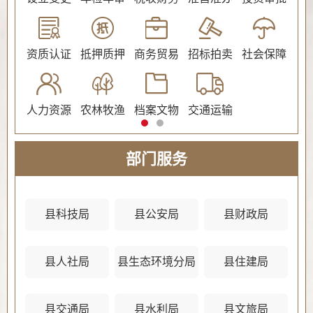
公证
资质认证
抵押质押
商务贸易
招标拍卖
社会保障
民
人力资源
农林牧渔
档案文物
交通运输
法
部门服务
县科技局
县公安局
县财政局
县人社局
县生态环境分局
县住建局
县
县交通局
县水利局
县文旅局