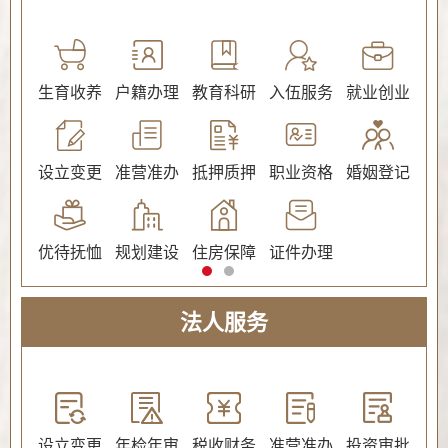
公证
生育收养
户籍办理
教育科研
入伍服务
就业创业
交
社会保障（社会保险、社会救助）
设立变更
准营准办
抵押质押
职业资格
婚姻登记
环
优待抚恤
规划建设
住房保障
证件办理
法人服务
教育
设立变更
年检年审
税收财务
准营准办
投资审批
环