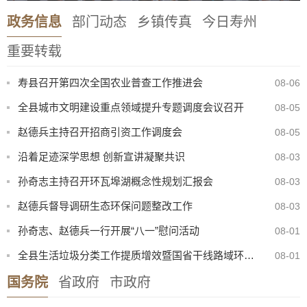
政务信息
部门动态
乡镇传真
今日寿州
重要转载
寿县召开第四次全国农业普查工作推进会
08-06
全县城市文明建设重点领域提升专题调度会议召开
08-05
赵德兵主持召开招商引资工作调度会
08-05
沿着足迹深学思想 创新宣讲凝聚共识
08-03
孙奇志主持召开环瓦埠湖概念性规划汇报会
08-03
赵德兵督导调研生态环保问题整改工作
08-03
2026年寿县公开选调初中、小学教师考察公告
07-31
孙奇志、赵德兵一行开展“八一”慰问活动
08-01
寿县机关事务管理服务中心与淮南东华城市服务有限公司联合公开招聘物业服务工作人员公告
08-05
全县生活垃圾分类工作提质增效暨国省干线路域环境整治工作现场会召开
08-01
2026年寿县一中新桥校区公开招聘教师体检考察公告
08-05
国务院
省政府
市政府
【曝光·第104期】寿县这些人不戴头盔已被“抓拍”！
08-04