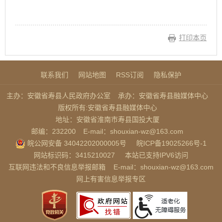
打印本页
联系我们
网站地图
RSS订阅
隐私保护
主办：安徽省寿县人民政府办公室
承办：安徽省寿县融媒体中心
版权所有:安徽省寿县融媒体中心
地址：安徽省淮南市寿县国投大厦
邮编：232200
E-mail：shouxian-wz@163.com
皖公网安备 34042202000005号
皖ICP备19025266号-1
网站标识码：3415210027
本站已支持IPV6访问
互联网违法和不良信息举报邮箱
E-mail：shouxian-wz@163.com
网上有害信息举报专区