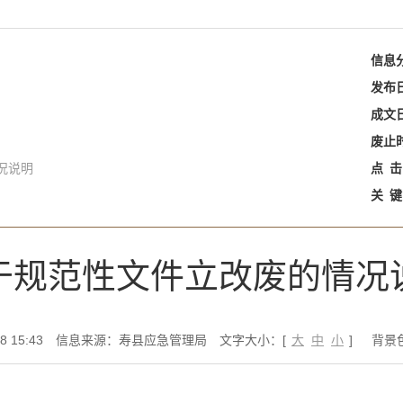
信息
发布
成文
废止
况说明
点
击
关
键
于规范性文件立改废的情况
 15:43
信息来源：寿县应急管理局
文字大小：[
大
中
小
]
背景