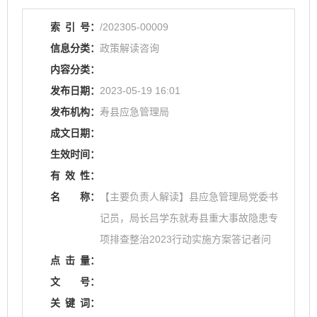
索
引
号：
/202305-00009
信息分类：
政策解读咨询
内容分类：
发布日期：
2023-05-19 16:01
发布机构：
寿县应急管理局
成文日期：
生效时间：
有
效
性：
名
称：
【主要负责人解读】县应急管理局党委书
记员，局长吕学东就寿县重大事故隐患专
项排查整治2023行动实施方案答记者问
点
击
量：
文
号：
关
键
词：