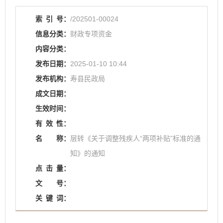
索
引
号：
/202501-00024
信息分类：
财政专项资金
内容分类：
发布日期：
2025-01-10 10:44
发布机构：
寿县民政局
成文日期：
生效时间：
有
效
性：
名
称：
层转《关于调整残疾人“两项补贴”标准的通
知》的通知
点
击
量：
文
号：
关
键
词：